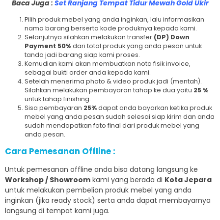
Baca Juga :
Set Ranjang Tempat Tidur Mewah Gold Ukir
Pilih produk mebel yang anda inginkan, lalu informasikan
nama barang berserta kode produknya kepada kami.
Selanjutnya silahkan melakukan transfer
(DP) Down
Payment 50%
dari total produk yang anda pesan untuk
tanda jadi barang siap kami proses.
Kemudian kami akan membuatkan nota fisik invoice,
sebagai bukti order anda kepada kami.
Setelah menerima photo & video produk jadi (mentah).
Silahkan melakukan pembayaran tahap ke dua yaitu
25 %
untuk tahap finishing.
Sisa pembayaran
25%
dapat anda bayarkan ketika produk
mebel yang anda pesan sudah selesai siap kirim dan anda
sudah mendapatkan foto final dari produk mebel yang
anda pesan.
Cara Pemesanan Offline :
Untuk pemesanan offline anda bisa datang langsung ke
Workshop / Showroom
kami yang berada di
Kota Jepara
untuk melakukan pembelian produk mebel yang anda
inginkan (jika ready stock) serta anda dapat membayarnya
langsung di tempat kami juga.