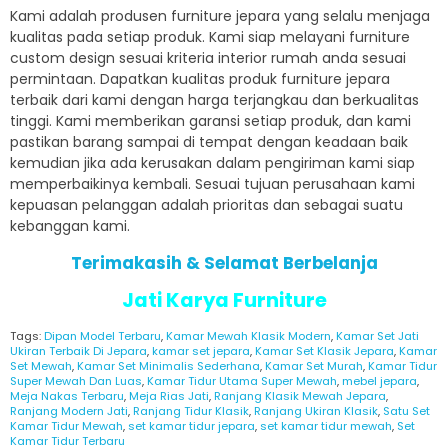
Kami adalah produsen furniture jepara yang selalu menjaga
kualitas pada setiap produk. Kami siap melayani furniture
custom design sesuai kriteria interior rumah anda sesuai
permintaan. Dapatkan kualitas produk furniture jepara
terbaik dari kami dengan harga terjangkau dan berkualitas
tinggi. Kami memberikan garansi setiap produk, dan kami
pastikan barang sampai di tempat dengan keadaan baik
kemudian jika ada kerusakan dalam pengiriman kami siap
memperbaikinya kembali. Sesuai tujuan perusahaan kami
kepuasan pelanggan adalah prioritas dan sebagai suatu
kebanggan kami.
Terimakasih & Selamat Berbelanja
Jati Karya Furniture
Tags:
Dipan Model Terbaru
,
Kamar Mewah Klasik Modern
,
Kamar Set Jati
Ukiran Terbaik Di Jepara
,
kamar set jepara
,
Kamar Set Klasik Jepara
,
Kamar
Set Mewah
,
Kamar Set Minimalis Sederhana
,
Kamar Set Murah
,
Kamar Tidur
Super Mewah Dan Luas
,
Kamar Tidur Utama Super Mewah
,
mebel jepara
,
Meja Nakas Terbaru
,
Meja Rias Jati
,
Ranjang Klasik Mewah Jepara
,
Ranjang Modern Jati
,
Ranjang Tidur Klasik
,
Ranjang Ukiran Klasik
,
Satu Set
Kamar Tidur Mewah
,
set kamar tidur jepara
,
set kamar tidur mewah
,
Set
Kamar Tidur Terbaru