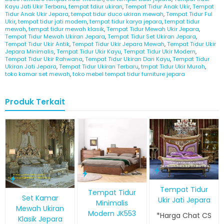
Kayu Jati Ukir Terbaru
,
tempat tdiur ukiran
,
Tempat Tidur Anak Ukir
,
Tempat
Tidur Anak Ukir Jepara
,
tempat tidur duco ukiran mewah
,
Tempat Tidur Ful
Ukir
,
tempat tidur jati modern
,
tempat tidur karya jepara
,
tempat tidur
mewah
,
tempat tidur mewah klasik
,
Tempat Tidur Mewah Ukir Jepara
,
Tempat Tidur Mewah Ukiran Jepara
,
Tempat Tidur Set Ukiran Jepara
,
Tempat Tidur Ukir Antik
,
Tempat Tidur Ukir Jepara Mewah
,
Tempat Tidur Ukir
Jepara Minimalis
,
Tempat Tidur Ukir Kayu
,
Tempat Tidur Ukir Modern
,
Tempat Tidur Ukir Rahwana
,
Tempat Tidur Ukiran Dari Kayu
,
Tempat Tidur
Ukiran Jati Jepara
,
Tempat Tidur Ukiran Terbaru
,
tmpat Tidur Ukir Murah
,
toko kamar set mewah
,
toko mebel tempat tidur furniture jepara
Produk Terkait
Tempat Tidur
Tempat Tidur
Set Kamar
Ukir Jati Jepara
Minimalis
Mewah Ukiran
Modern JK553
*Harga Chat CS
Klasik Jepara