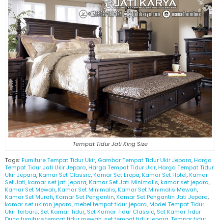
Tempat Tidur Jati King Size
Tags:
Furniture Tempat Tidur Ukir
,
Gambar Tempat Tidur Ukir Jepara
,
Harga
Tempat Tidur Jati Ukir Jepara
,
Harga Tempat Tidur Ukir
,
Harga Tempat Tidur
Ukir Jepara
,
Kamar Set Classic
,
Kamar Set Eropa
,
Kamar Set Hotel
,
Kamar
Set Jati
,
kamar set jati jepara
,
Kamar Set Jati Minimalis
,
kamar set jepara
,
Kamar Set Mewah
,
Kamar Set Minimalis
,
Kamar Set Minimalis Mewah
,
Kamar Set Murah
,
Kamar Set Pengantin
,
Kamar Set Pengantin Jati Jepara
,
kamar set ukiran jepara
,
mebel tempat tidur jepara
,
Model Tempat Tidur
Ukir Terbaru
,
Set Kamar Tidur
,
Set Kamar Tidur Classic
,
Set Kamar Tidur
Duco furniture tempat tidur mewah
,
set tempat tidur jepara
,
Tempar tidur