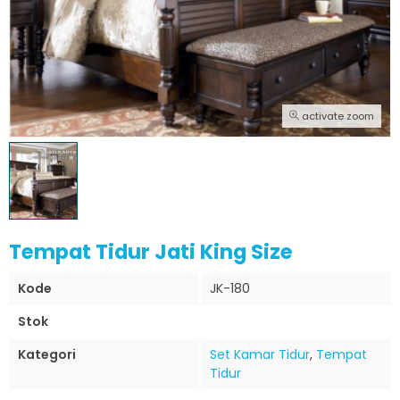
activate zoom
Tempat Tidur Jati King Size
Kode
JK-180
Stok
Kategori
Set Kamar Tidur
,
Tempat
Tidur