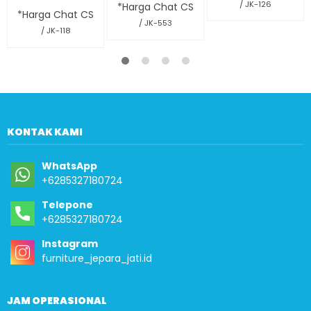
/ JK-126
*Harga Chat CS
*Harga Chat CS
/ JK-553
/ JK-118
KONTAK KAMI
WhatsApp
+6285327180724
Telepone
+6285327180724
Instagram
furniture_jepara_jati.id
JAM OPERASIONAL