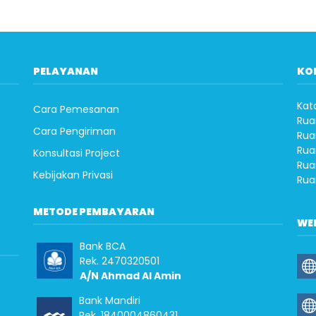
PELAYANAN
KO
Kat
Cara Pemesanan
Rua
Cara Pengiriman
Rua
Rua
Konsultasi Project
Rua
Kebijakan Privasi
Rua
METODE PEMBAYARAN
WE
Bank BCA
Rek. 2470320501
A/N Ahmad Al Amin
Bank Mandiri
Rek. 1840004860431