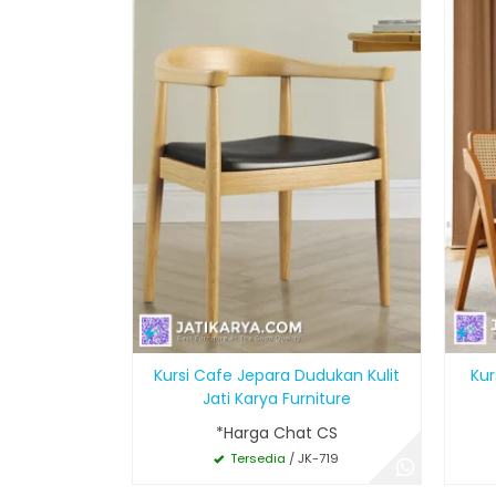
Kursi Cafe Jepara Dudukan Kulit
Kur
Jati Karya Furniture
*Harga Chat CS
Tersedia
/ JK-719