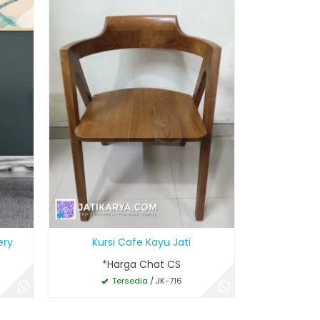
ery
Kursi Cafe Kayu Jati
*Harga Chat CS
Tersedia
/ JK-716