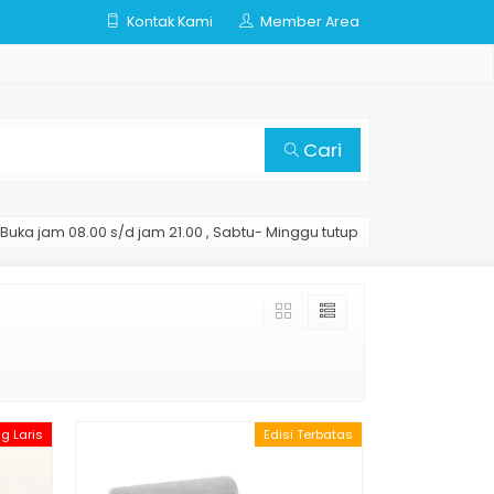
Kontak Kami
Member Area
Cari
Buka jam 08.00 s/d jam 21.00 , Sabtu- Minggu tutup
ng Laris
Edisi Terbatas