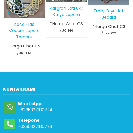
Kaligrafi Jati Ukir
Trolly Kayu Jati
Karya Jepara
Jepara
*Harga Chat CS
Kaca Hias
*Harga Chat CS
Modern Jepara
/ JK-146
/ JK-022
Terbaru
*Harga Chat CS
/ JK-443
KONTAK KAMI
WhatsApp
+6285327180724
Telepone
+6285327180724