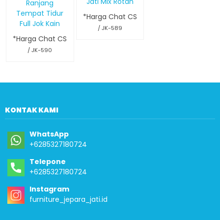
Jati Mix Rotan
Ranjang
Tempat Tidur
*Harga Chat CS
Full Jok Kain
/ JK-589
*Harga Chat CS
/ JK-590
KONTAK KAMI
WhatsApp
+6285327180724
Telepone
+6285327180724
Instagram
furniture_jepara_jati.id