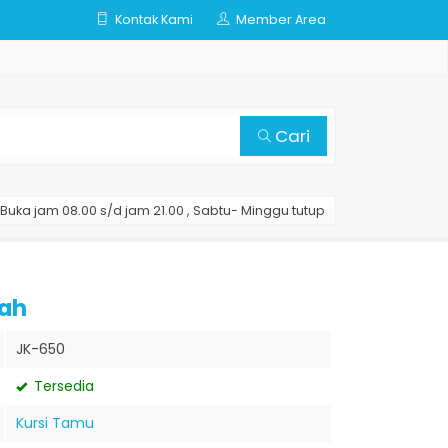
Kontak Kami
Member Area
Cari
Buka jam 08.00 s/d jam 21.00 , Sabtu- Minggu tutup
wah
JK-650
Tersedia
Kursi Tamu