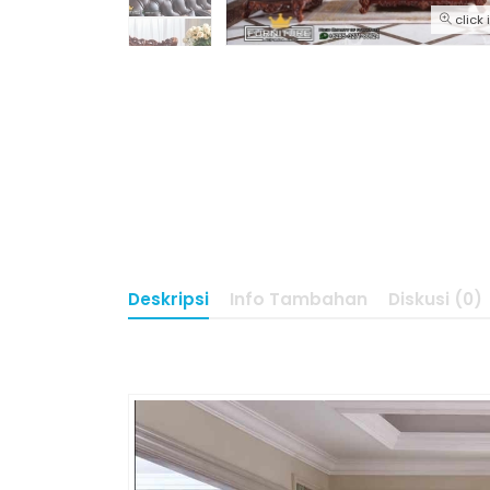
click
Deskripsi
Info Tambahan
Diskusi (0)