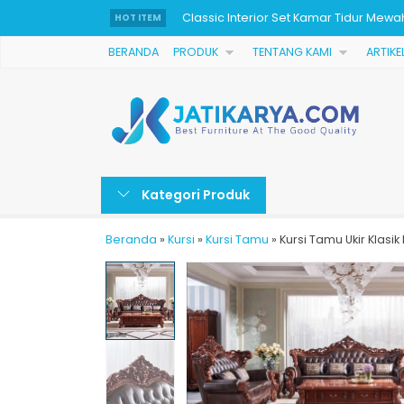
Classic Interior Set Kamar Tidur Mewa
HOT ITEM
Lemari Baju Kayu Jati 2 Pintu Minimalis
BERANDA
PRODUK
TENTANG KAMI
ARTIKE
Bedroom Set Tempat Tidur Jati Klasik
Meja Makan Minimalis Ukir Jati Jepar
Tempat Tidur Mewah Ukiran Jepara Ja
Bufat TV Ukiran Mewah Kayu Jepara T
Kategori Produk
Set Sofa Tamu Klasik Ukiran Jati Jepar
Beranda
»
Kursi
»
Kursi Tamu
»
Kursi Tamu Ukir Klasi
Almari Jam Motif Bunga Model Terbar
Classic Interior Set Kamar Tidur Mewa