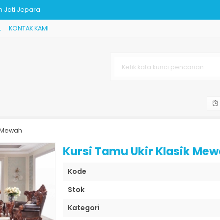
h Jati Jepara
 JK-572
L
KONTAK KAMI
 Jepara Terbar
a Mewah
ti
erbaru
a
k Mewah
u
Kursi Tamu Ukir Klasik Me
h Jati Jepara
Kode
Stok
Kategori