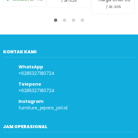
/ JK-029
/ JK-305
KONTAK KAMI
WhatsApp
+6285327180724
Telepone
+6285327180724
Instagram
furniture_jepara_jati.id
JAM OPERASIONAL