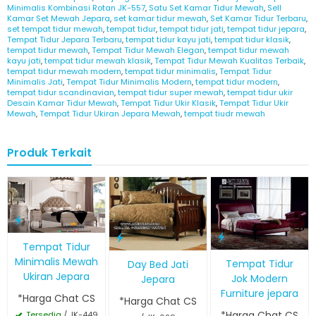
Minimalis Kombinasi Rotan JK-557
,
Satu Set Kamar Tidur Mewah
,
Sell
Kamar Set Mewah Jepara
,
set kamar tidur mewah
,
Set Kamar Tidur Terbaru
,
set tempat tidur mewah
,
tempat tidur
,
tempat tidur jati
,
tempat tidur jepara
,
Tempat Tidur Jepara Terbaru
,
tempat tidur kayu jati
,
tempat tidur klasik
,
tempat tidur mewah
,
Tempat Tidur Mewah Elegan
,
tempat tidur mewah
kayu jati
,
tempat tidur mewah klasik
,
Tempat Tidur Mewah Kualitas Terbaik
,
tempat tidur mewah modern
,
tempat tidur minimalis
,
Tempat Tidur
Minimalis Jati
,
Tempat Tidur Minimalis Modern
,
tempat tidur modern
,
tempat tidur scandinavian
,
tempat tidur super mewah
,
tempat tidur ukir
Desain Kamar Tidur Mewah
,
Tempat Tidur Ukir Klasik
,
Tempat Tidur Ukir
Mewah
,
Tempat Tidur Ukiran Jepara Mewah
,
tempat tiudr mewah
Produk Terkait
Tempat Tidur
Minimalis Mewah
Tempat Tidur
Day Bed Jati
Ukiran Jepara
Jok Modern
Jepara
Furniture jepara
*Harga Chat CS
*Harga Chat CS
*Harga Chat CS
Tersedia
/ JK-449