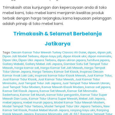
Trimakasih atas kunjungan dan kepercayaan anda di toko
mebel kami, toko mebel kami menjamin kwalitas produk
terbaik dengan harga terjangkau karna kepuasan pelanggan
adalah prinsip di toko mebel kami.
Trimakasih & Selamat Berbelanja
Jatikarya
Tags:
Desain Kamar Tidur Mewah Turkey Classic Ali Guler
,
dipan
,
dipan jati
,
Dipan Jati Model Terbaru
,
dipan kayu jati
,
dipan klasik ukir
,
dipan minimalis
,
Dipan Ukir
,
Dipan Ukir Jepara Terbaru
,
dipan ukiran jepara
,
furniture jepara
,
Gallery Mebekl
,
Gallery Mebel Jati Jepara
,
Gambar Satu Set Tempat Tidur
Mewah
,
harga kamar set
,
Harga Kamar Set Jati Mewah
,
Harga Tempat
Tidur Ukiran Jepara
,
Harga Terbaru Kamar Set Klasik
,
Inspirasi Desain
Kamar Anak Laki Laki
,
inspirasi kamar tidur Klasik Mewah
,
Jual Kamar Tidur
,
Jual Kamar Tidur Klasik
,
Jual Kamar Tidur Mewah
,
Jual Kamar Tidur
Minimalis
,
Jual Tempat Tidur Jati Jepara
,
Jual Tempat Tidur Mewah Ukiran
,
Jual Tempat Tidur Modern
,
Kamar Mewah Klasik Modern
,
kamar set jepara
,
Kamar Set Klasik Jepara
,
Kamar Set Mewah
,
Kamar Set Minimalis
Sederhana
,
Kamar Set Murah
,
kamar tidur pengantin
,
Kamar Tidur Super
Mewah Dan Luas
,
Kamar Tidur Utama Super Mewah
,
Mebel Jati Jepara
,
mebel jepara
,
mebel murah jepara
,
Model Kamar Tidur Mewah Modern
,
Model Tempat Tidur Terbaru
,
Model Tempat Tidur Ukir Jepara Terbaru
,
New
Kamar Set Klasik
,
Produk Mebel Murah Jepara
,
ranjang kayu ukir
,
Ranjang
Klasik Mewah Jepara
,
Ranjang Minimalis Jati JK-557
,
Ranjang Tempat Tidur