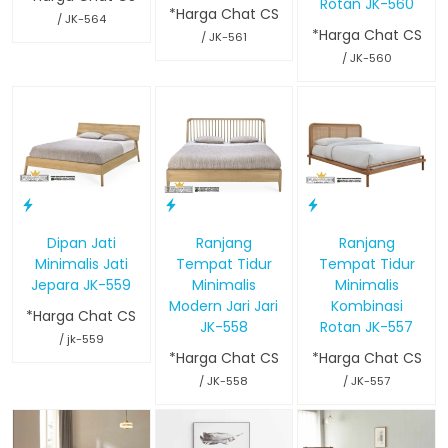
Rotan JK-560
*Harga Chat CS
/ JK-564
*Harga Chat CS
/ JK-561
/ JK-560
Dipan Jati
Ranjang
Ranjang
Minimalis Jati
Tempat Tidur
Tempat Tidur
Jepara JK-559
Minimalis
Minimalis
Modern Jari Jari
Kombinasi
*Harga Chat CS
JK-558
Rotan JK-557
/ jk-559
*Harga Chat CS
*Harga Chat CS
/ JK-558
/ JK-557