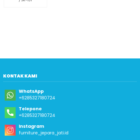
/ JK-131
KONTAK KAMI
WhatsApp
+6285327180724
Telepone
+6285327180724
Instagram
furniture_jepara_jati.id