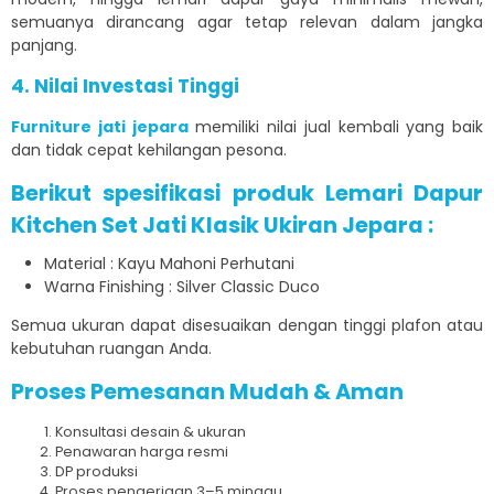
semuanya dirancang agar tetap relevan dalam jangka
panjang.
4. Nilai Investasi Tinggi
Furniture jati jepara
memiliki nilai jual kembali yang baik
dan tidak cepat kehilangan pesona.
Berikut spesifikasi produk Lemari Dapur
Kitchen Set Jati Klasik Ukiran Jepara :
Material : Kayu Mahoni Perhutani
Warna Finishing : Silver Classic Duco
Semua ukuran dapat disesuaikan dengan tinggi plafon atau
kebutuhan ruangan Anda.
Proses Pemesanan Mudah & Aman
Konsultasi desain & ukuran
Penawaran harga resmi
DP produksi
Proses pengerjaan 3–5 minggu