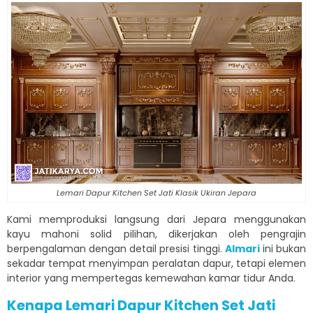
Lemari Dapur Kitchen Set Jati Klasik Ukiran Jepara
Kami memproduksi langsung dari Jepara menggunakan
kayu mahoni solid pilihan, dikerjakan oleh pengrajin
berpengalaman dengan detail presisi tinggi.
Almari
ini bukan
sekadar tempat menyimpan peralatan dapur, tetapi elemen
interior yang mempertegas kemewahan kamar tidur Anda.
Kenapa Lemari Dapur Kitchen Set Jati