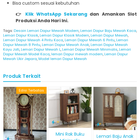
Bisa custom sesuai kebutuhan
👉
Klik WhatsApp Sekarang
dan Amankan Slot
Produksi Anda Hari Ini.
Tags:
Desain Lemari Dapur Mewah Modern
,
Lemari Dapur Baju Mewah Kaca
,
Lemari Dapur Klasik
,
Lemari Dapur Klasik Modern
,
Lemari Dapur Mewah
,
Lemari Dapur Mewah 4 Pintu Kaca
,
Lemari Dapur Mewah 6 Pintu
,
Lemari
Dapur Mewah 8 Pintu
,
Lemari Dapur Mewah Anak
,
Lemari Dapur Mewah
Kayu Jati
,
Lemari Dapur Mewah L
,
Lemari Dapur Mewah Minimalis
,
Lemari
Dapur Mewah Model Kaca
,
lemari Dapur mewah modern
,
Lemari Dapur
Mewah Ukir Jepara
,
Model lemari Dapur Mewah
Produk Terkait
Edisi Terbatas
Mini Rak Buku
Lemari Baju Anak