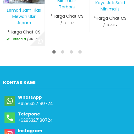
Minimalis
Kayu Jati Solid
Terbaru
Minimalis
Lemari Jam Hias
*Harga Chat CS
Mewah Ukir
*Harga Chat CS
Jepara
/ JK-517
/ JK-537
*Harga Chat CS
Tersedia
/ JK-756
KONTAK KAMI
WhatsApp
+6285327180724
Telepone
+6285327180724
Instagram