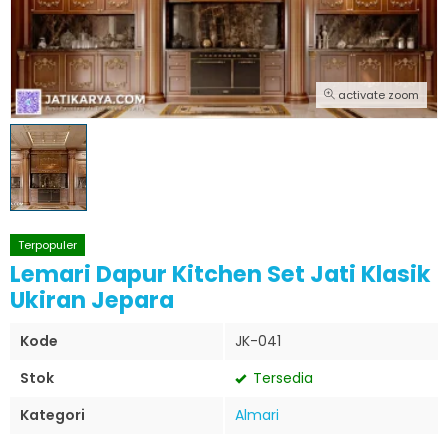
activate zoom
Terpopuler
Lemari Dapur Kitchen Set Jati Klasik
Ukiran Jepara
Kode
JK-041
Stok
Tersedia
Kategori
Almari