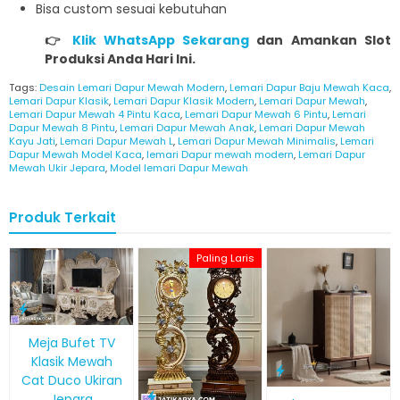
Bisa custom sesuai kebutuhan
👉
Klik WhatsApp Sekarang
dan Amankan Slot
Produksi Anda Hari Ini.
Tags:
Desain Lemari Dapur Mewah Modern
,
Lemari Dapur Baju Mewah Kaca
,
Lemari Dapur Klasik
,
Lemari Dapur Klasik Modern
,
Lemari Dapur Mewah
,
Lemari Dapur Mewah 4 Pintu Kaca
,
Lemari Dapur Mewah 6 Pintu
,
Lemari
Dapur Mewah 8 Pintu
,
Lemari Dapur Mewah Anak
,
Lemari Dapur Mewah
Kayu Jati
,
Lemari Dapur Mewah L
,
Lemari Dapur Mewah Minimalis
,
Lemari
Dapur Mewah Model Kaca
,
lemari Dapur mewah modern
,
Lemari Dapur
Mewah Ukir Jepara
,
Model lemari Dapur Mewah
Produk Terkait
Paling Laris
Meja Bufet TV
Klasik Mewah
Cat Duco Ukiran
Jepara