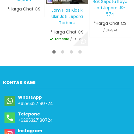
Rak Sepatu Kayu
Jati Jepara JK-
*Harga Chat CS
Jam Hias Klasik
574
Ukir Jati Jepara
Terbaru
*Harga Chat CS
/ JK-574
*Harga Chat CS
Tersedia
/ JK-757
KONTAK KAMI
WhatsApp
+6285327180724
Telepone
+6285327180724
Instagram