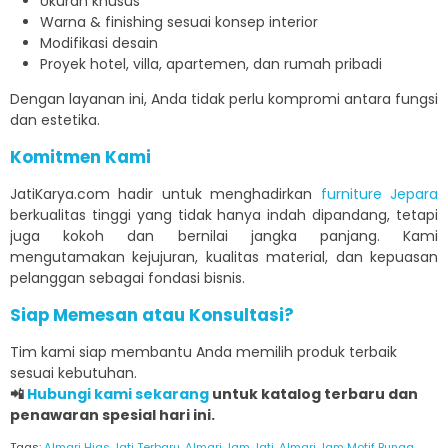
Ukuran khusus
Warna & finishing sesuai konsep interior
Modifikasi desain
Proyek hotel, villa, apartemen, dan rumah pribadi
Dengan layanan ini, Anda tidak perlu kompromi antara fungsi
dan estetika.
Komitmen Kami
JatiKarya.com hadir untuk menghadirkan
furniture Jepara
berkualitas tinggi yang tidak hanya indah dipandang, tetapi
juga kokoh dan bernilai jangka panjang. Kami
mengutamakan kejujuran, kualitas material, dan kepuasan
pelanggan sebagai fondasi bisnis.
Siap Memesan atau Konsultasi?
Tim kami siap membantu Anda memilih produk terbaik
sesuai kebutuhan.
📲
Hubungi kami sekarang
untuk katalog terbaru dan
penawaran spesial hari ini.
Tags:
Almari Hias Jati Terbaru
,
Almari Jam Jati
,
Almari Jam Motif Bunga