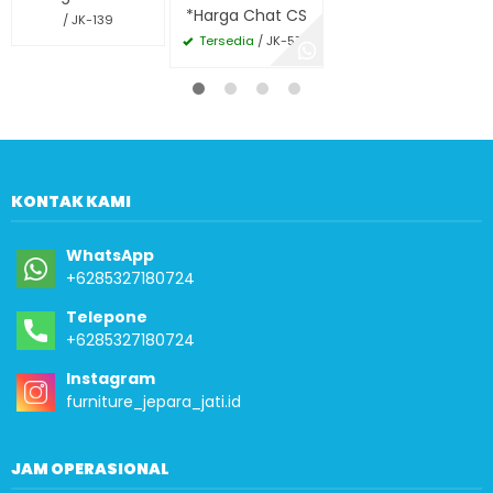
*Harga Chat CS
/ JK-139
Tersedia
/ JK-576
KONTAK KAMI
WhatsApp
+6285327180724
Telepone
+6285327180724
Instagram
furniture_jepara_jati.id
JAM OPERASIONAL