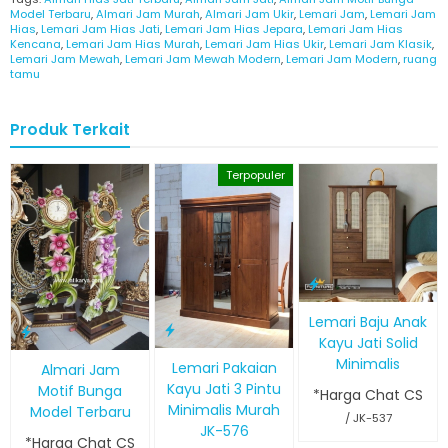
Model Terbaru
,
Almari Jam Murah
,
Almari Jam Ukir
,
Lemari Jam
,
Lemari Jam
Hias
,
Lemari Jam Hias Jati
,
Lemari Jam Hias Jepara
,
Lemari Jam Hias
Kencana
,
Lemari Jam Hias Murah
,
Lemari Jam Hias Ukir
,
Lemari Jam Klasik
,
Lemari Jam Mewah
,
Lemari Jam Mewah Modern
,
Lemari Jam Modern
,
ruang
tamu
Produk Terkait
Terpopuler
Lemari Baju Anak
Kayu Jati Solid
Minimalis
Lemari Pakaian
Almari Jam
Kayu Jati 3 Pintu
Motif Bunga
*Harga Chat CS
Minimalis Murah
Model Terbaru
/ JK-537
JK-576
*Harga Chat CS