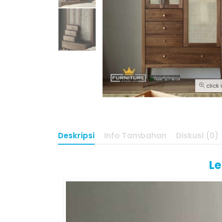
click
Deskripsi
Info Tambahan
Diskusi (0)
Le