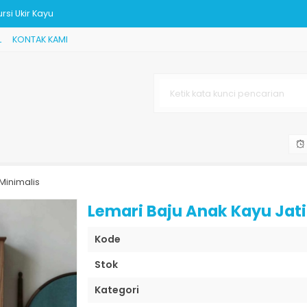
si Ukir Kayu
L
KONTAK KAMI
ra
ir Mewah style
p Marmer
01
 Minimalis
torian
Lemari Baju Anak Kayu Jati
Kode
Stok
Kategori