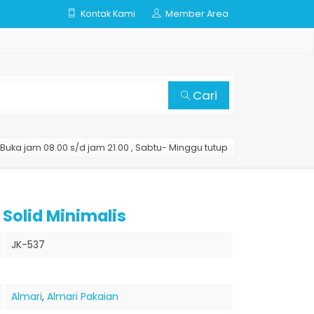
Kontak Kami
Member Area
Cari
Buka jam 08.00 s/d jam 21.00 , Sabtu- Minggu tutup
 Solid Minimalis
JK-537
Almari
,
Almari Pakaian