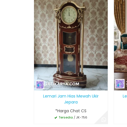
Lemari Jam Hias Mewah Ukir
Le
Jepara
*Harga Chat CS
Tersedia
/ JK-756