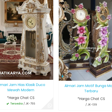
mari Jam Hias Klasik Duco
Almari Jam Motif Bunga M
Mewah Modern
Terbaru
*Harga Chat CS
*Harga Chat CS
Tersedia
/ JK-755
/ JK-139