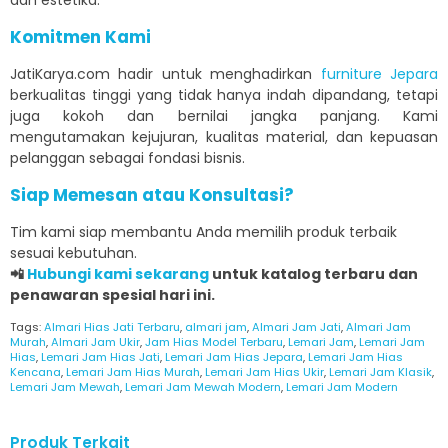
Komitmen Kami
JatiKarya.com hadir untuk menghadirkan
furniture Jepara
berkualitas tinggi yang tidak hanya indah dipandang, tetapi
juga kokoh dan bernilai jangka panjang. Kami
mengutamakan kejujuran, kualitas material, dan kepuasan
pelanggan sebagai fondasi bisnis.
Siap Memesan atau Konsultasi?
Tim kami siap membantu Anda memilih produk terbaik
sesuai kebutuhan.
📲
Hubungi kami sekarang
untuk katalog terbaru dan
penawaran spesial hari ini.
Tags:
Almari Hias Jati Terbaru
,
almari jam
,
Almari Jam Jati
,
Almari Jam
Murah
,
Almari Jam Ukir
,
Jam Hias Model Terbaru
,
Lemari Jam
,
Lemari Jam
Hias
,
Lemari Jam Hias Jati
,
Lemari Jam Hias Jepara
,
Lemari Jam Hias
Kencana
,
Lemari Jam Hias Murah
,
Lemari Jam Hias Ukir
,
Lemari Jam Klasik
,
Lemari Jam Mewah
,
Lemari Jam Mewah Modern
,
Lemari Jam Modern
Produk Terkait