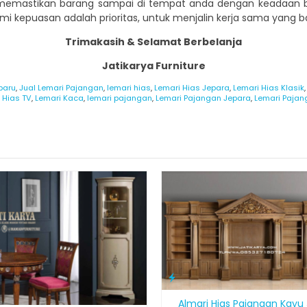
memastikan barang sampai di tempat anda dengan keadaan ba
i kepuasan adalah prioritas, untuk menjalin kerja sama yang ba
Trimakasih & Selamat Berbelanja
Jatikarya Furniture
baru
,
Jual Lemari Pajangan
,
lemari hias
,
Lemari Hias Jepara
,
Lemari Hias Klasik
 Hias TV
,
Lemari Kaca
,
lemari pajangan
,
Lemari Pajangan Jepara
,
Lemari Pajan
Almari Hias Pajangan Kayu 