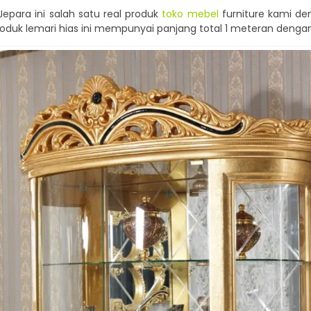
Jepara ini salah satu real produk
toko mebel
furniture kami de
duk lemari hias ini mempunyai panjang total 1 meteran dengan 