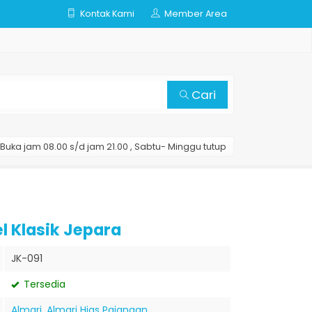
Kontak Kami
Member Area
Cari
Buka jam 08.00 s/d jam 21.00 , Sabtu- Minggu tutup
l Klasik Jepara
JK-091
Tersedia
Almari
,
Almari Hias Pajangan