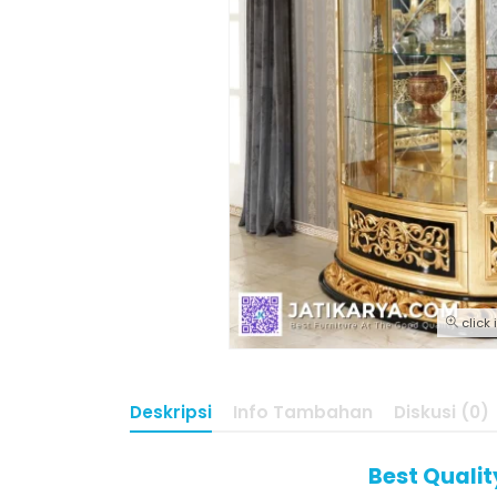
click
Deskripsi
Info Tambahan
Diskusi (0)
Best Quali