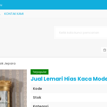
ru
L
KONTAK KAMI
hite duco
rfield untuk K
Direktur
 Jepara
sik Jepara
ewah JK-584
Terpopuler
Jual Lemari Hias Kaca Mode
Kode
Stok
Kategori