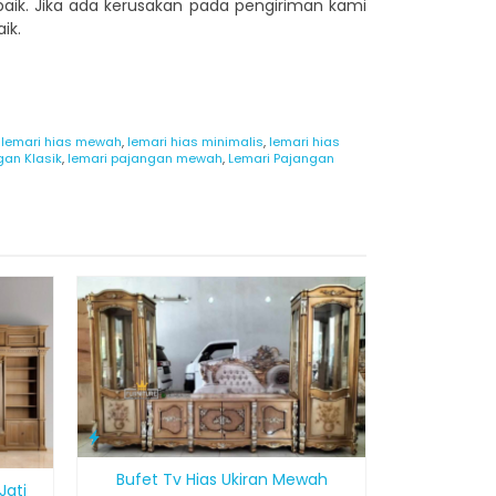
ik. Jika ada kerusakan pada pengiriman kami
ik.
,
lemari hias mewah
,
lemari hias minimalis
,
lemari hias
gan Klasik
,
lemari pajangan mewah
,
Lemari Pajangan
Almari Hias
*H
Bufet Tv Hias Ukiran Mewah
Jati