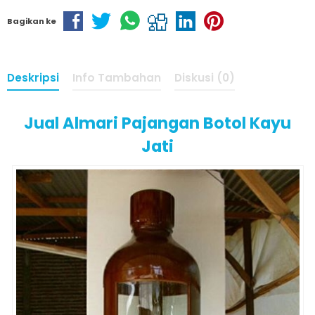
Bagikan ke
Deskripsi
Info Tambahan
Diskusi (0)
Jual Almari Pajangan Botol Kayu
Jati