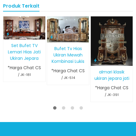
Produk Terkait
Set Bufet TV
Bufet Tv Hias
Lemari Hias Jati
Ukiran Mewah
Ukiran Jepara
Kombinasi Lukis
*Harga Chat CS
*Harga Chat CS
almari klasik
/ JK-181
ukiran jepara jati
/ JK-514
*Harga Chat CS
/ JK-391