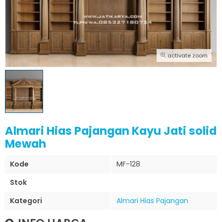
activate zoom
Almari Hias Pajangan Kayu Jati solid
Mewah
Kode
MF-128
Stok
Kategori
Almari Hias Pajangan