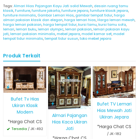
Tags:
Almari Hias Pajangan Kayu Jati solid Mewah
,
desain ruang tamu
klasik
,
Furniture
,
furniture jakarta
,
furniture jepara
,
furniture klasik jepara
,
furniture minimalis
,
Gambar Lemari Hias
,
gambar tempat tidur
,
harga
almari pakaian klasik dan elegan
,
harga lemari hias
,
Harga lemari mewah
,
harga lemari pakaian
,
harga tempat tidur
,
kursi tamu
,
kursi tamu sofa
,
lemari
,
lemari buku
,
lemari olympic
,
lemari pakaian
,
lemari pakaian kayu
jati
,
lemari pakaian minimalis
,
mebel jepara
,
model kamar set
,
model
tempat tidur minimalis
,
tempat tidur susun
,
toko mebel jepara
Produk Terkait
Bufet Tv Hias
Bufet TV Lemari
Ukiran Klasik
Hias Mewah Jati
Modern
Almari Pajangan
Ukiran Jepara
*Harga Chat CS
Hias Kaca Ukiran
*Harga Chat CS
Jati
Tersedia
/ JK-492
/ JK-182
*Harga Chat CS