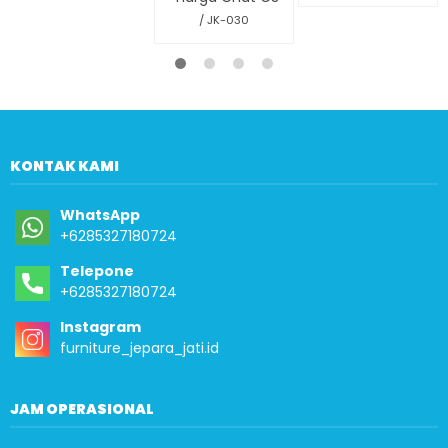
/ JK-030
KONTAK KAMI
WhatsApp
+6285327180724
Telepone
+6285327180724
Instagram
furniture_jepara_jati.id
JAM OPERASIONAL