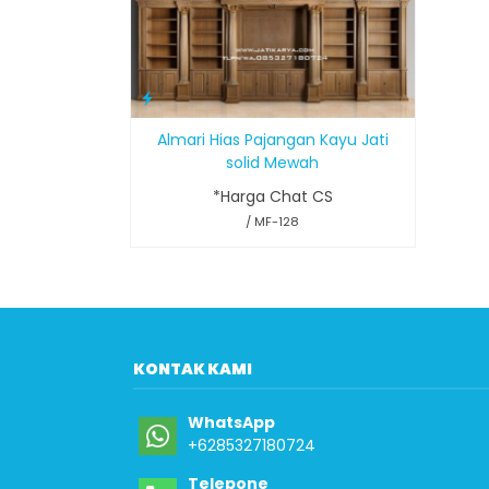
Almari Hias Pajangan Kayu Jati
solid Mewah
*Harga Chat CS
/ MF-128
KONTAK KAMI
WhatsApp
+6285327180724
Telepone