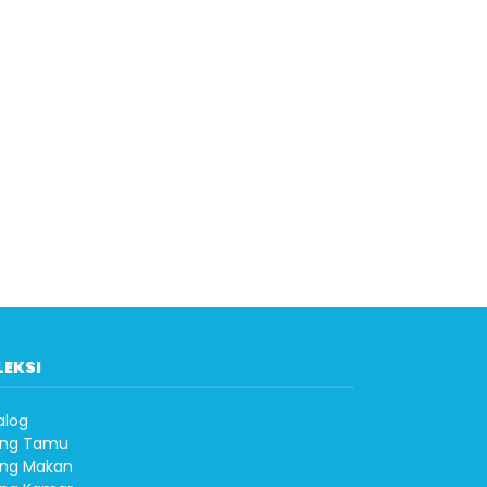
LEKSI
alog
ng Tamu
ng Makan