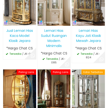
Jual Lemari Hias
Lemari Hias
Lemari Hias
Kaca Model
Sudut Ruangan
Kayu Jati Klasik
Klasik Jepara
Modern
Mewah Jepara
Minimalis
*Harga Chat CS
*Harga Chat CS
*Harga Chat CS
Tersedia
/ JK-091
Tersedia
/ JK-
824
Tersedia
/ JK-
085
Paling Laris
Paling Laris
Edisi Terbatas