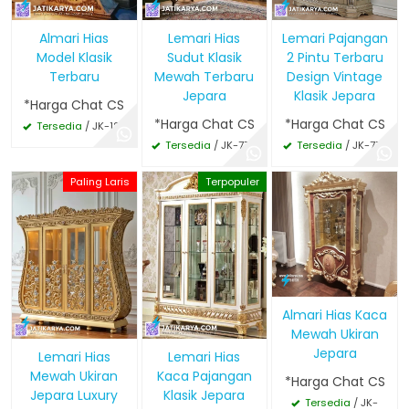
Almari Hias
Lemari Hias
Lemari Pajangan
Model Klasik
Sudut Klasik
2 Pintu Terbaru
Terbaru
Mewah Terbaru
Design Vintage
Jepara
Klasik Jepara
*Harga Chat CS
*Harga Chat CS
*Harga Chat CS
Tersedia
/ JK-125
Tersedia
/ JK-778
Tersedia
/ JK-777
Paling Laris
Terpopuler
Almari Hias Kaca
Mewah Ukiran
Jepara
Lemari Hias
Lemari Hias
Mewah Ukiran
Kaca Pajangan
*Harga Chat CS
Jepara Luxury
Klasik Jepara
Tersedia
/ JK-