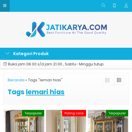
Kategori Produk
Buka jam 08.00 s/d jam 21.00 , Sabtu- Minggu tutup
Beranda
»
Tags "lemari hias"
Tags
lemari hias
Terpopuler
Paling Laris
Terpopuler