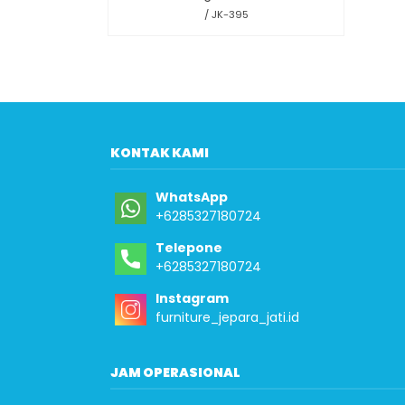
/ JK-395
KONTAK KAMI
WhatsApp
+6285327180724
Telepone
+6285327180724
Instagram
furniture_jepara_jati.id
JAM OPERASIONAL