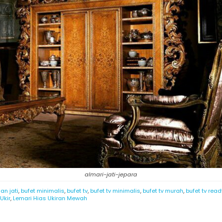
almari-jati-jepara
an jati
,
bufet minimalis
,
bufet tv
,
bufet tv minimalis
,
bufet tv murah
,
bufet tv read
Ukir
,
Lemari Hias Ukiran Mewah