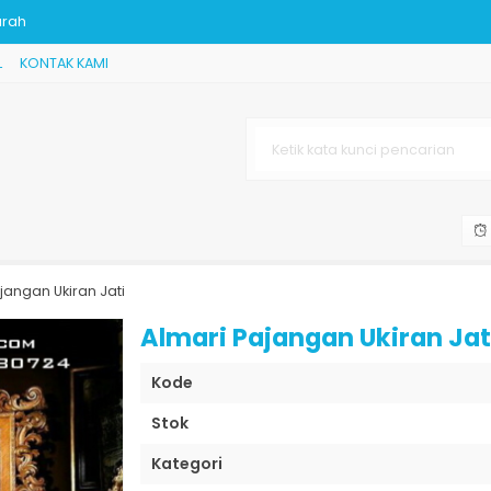
L
KONTAK KAMI
nless Modern Jepa
epara Terbaru
sik Jepara
jangan Ukiran Jati
urah
Almari Pajangan Ukiran Jat
Kode
Stok
Kategori