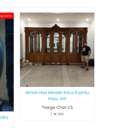
ng Laris
Bufet Tv Hia
*H
T
Almari Hias Mewah Kaca 9 pintu
Kayu Jati
*Harga Chat CS
/ JK-510
rbaru