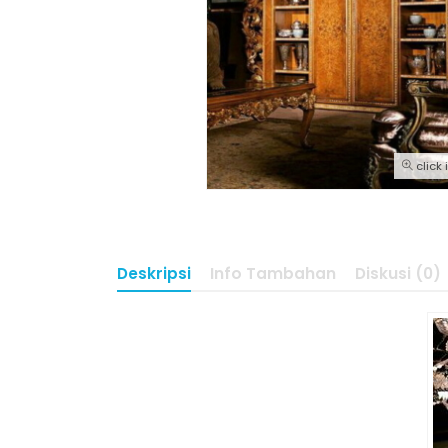
click
Deskripsi
Info Tambahan
Diskusi (0)