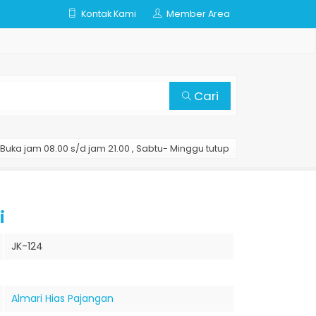
Kontak Kami
Member Area
Cari
Buka jam 08.00 s/d jam 21.00 , Sabtu- Minggu tutup
i
JK-124
Almari Hias Pajangan