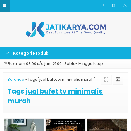
Kategori Produk
Buka jam 08.00 s/d jam 21.00 , Sabtu- Minggu tutup
Beranda
»
Tags "jual bufet tv minimalis murah"
Tags
jual bufet tv minimalis
murah