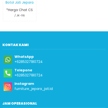
Botol Jati Jepara
*Harga Chat CS
/ JK-116
KONTAK KAMI
WhatsApp
+6285327180724
Telepone
+6285327180724
Instagram
furniture_jepara_jati.id
JAM OPERASIONAL