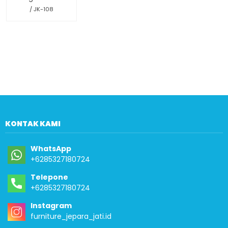
/ JK-108
KONTAK KAMI
WhatsApp
+6285327180724
Telepone
+6285327180724
Instagram
furniture_jepara_jati.id