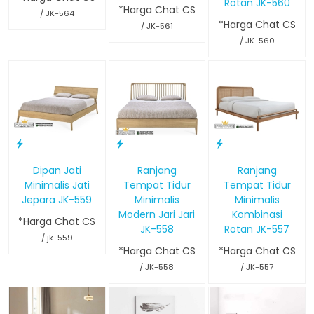
Rotan JK-560
*Harga Chat CS
/ JK-564
*Harga Chat CS
/ JK-561
/ JK-560
Dipan Jati
Ranjang
Ranjang
Minimalis Jati
Tempat Tidur
Tempat Tidur
Jepara JK-559
Minimalis
Minimalis
Modern Jari Jari
Kombinasi
*Harga Chat CS
JK-558
Rotan JK-557
/ jk-559
*Harga Chat CS
*Harga Chat CS
/ JK-558
/ JK-557