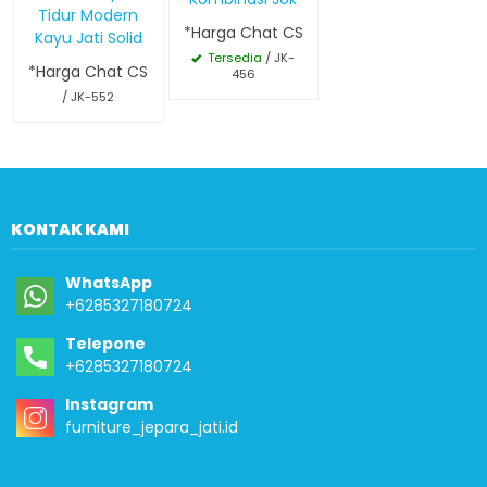
Tidur Modern
*Harga Chat CS
Kayu Jati Solid
Tersedia
/ JK-
*Harga Chat CS
456
/ JK-552
KONTAK KAMI
WhatsApp
+6285327180724
Telepone
+6285327180724
Instagram
furniture_jepara_jati.id