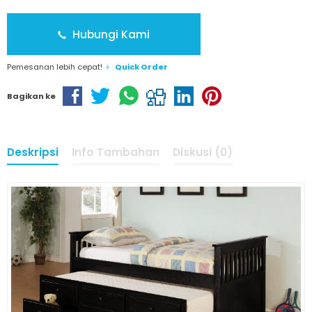
Hubungi Kami
Pemesanan lebih cepat!
Quick Order
Bagikan ke
Deskripsi
Info Tambahan
Diskusi (0)