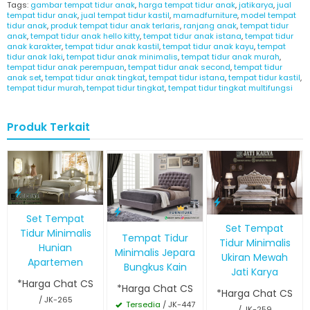
Tags:
gambar tempat tidur anak
,
harga tempat tidur anak
,
jatikarya
,
jual
tempat tidur anak
,
jual tempat tidur kastil
,
mamadfurniture
,
model tempat
tidur anak
,
produk tempat tidur anak terlaris
,
ranjang anak
,
tempat tidur
anak
,
tempat tidur anak hello kitty
,
tempat tidur anak istana
,
tempat tidur
anak karakter
,
tempat tidur anak kastil
,
tempat tidur anak kayu
,
tempat
tidur anak laki
,
tempat tidur anak minimalis
,
tempat tidur anak murah
,
tempat tidur anak perempuan
,
tempat tidur anak second
,
tempat tidur
anak set
,
tempat tidur anak tingkat
,
tempat tidur istana
,
tempat tidur kastil
,
tempat tidur murah
,
tempat tidur tingkat
,
tempat tidur tingkat multifungsi
Produk Terkait
Set Tempat
Set Tempat
Tidur Minimalis
Tempat Tidur
Tidur Minimalis
Hunian
Minimalis Jepara
Ukiran Mewah
Apartemen
Bungkus Kain
Jati Karya
*Harga Chat CS
*Harga Chat CS
*Harga Chat CS
/ JK-265
Tersedia
/ JK-447
/ JK-259