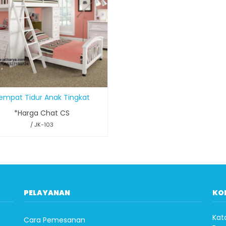
empat Tidur Anak Tingkat
*Harga Chat CS
/ JK-103
PELAYANAN
KO
Kat
Cara Pemesanan