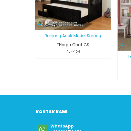
Ranjang Anak Model Sorong
*Harga Chat CS
/ JK-104
T
KONTAK KAMI
WhatsApp