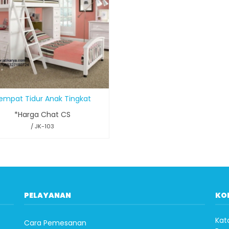
empat Tidur Anak Tingkat
*Harga Chat CS
/ JK-103
PELAYANAN
KO
Kat
Cara Pemesanan