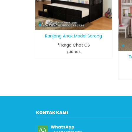
Ranjang Anak Model Sorong
*Harga Chat CS
/ JK-104
T
KONTAK KAMI
WhatsApp