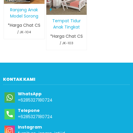
Ranjang Anak
Model Sorong
Tempat Tidur
*Harga Chat CS
Anak Tingkat
/ JK-104
*Harga Chat CS
/ JK-103
KONTAK KAMI
WhatsApp
+6285327180724
Telepone
+6285327180724
Instagram