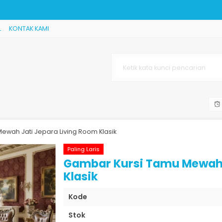
ure....
L
KONTAK KAMI
....
ah Jepara....
...
hetic Terbaru....
ewah Jati Jepara Living Room Klasik
Paling Laris
Gambar Kursi Tamu Mewah 
Klasik
Kode
Stok