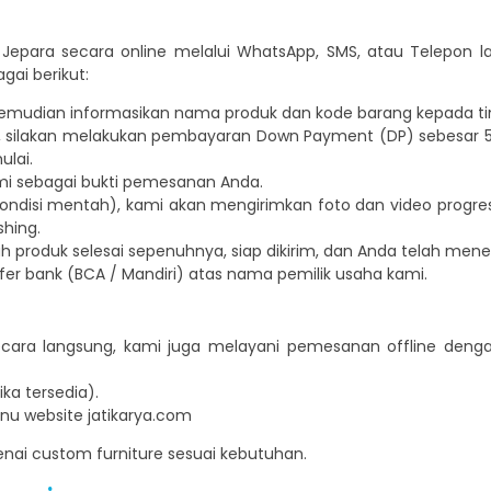
epara secara online melalui WhatsApp, SMS, atau Telepon 
ai berikut:
n, kemudian informasikan nama produk dan kode barang kepada t
i, silakan melakukan pembayaran Down Payment (DP) sebesar 50%
ulai.
mi sebagai bukti pemesanan Anda.
kondisi mentah), kami akan mengirimkan foto dan video progre
shing.
h produk selesai sepenuhnya, siap dikirim, dan Anda telah mene
fer bank (BCA / Mandiri) atas nama pemilik usaha kami.
secara langsung, kami juga melayani pemesanan offline den
ka tersedia).
nu website jatikarya.com
nai custom furniture sesuai kebutuhan.