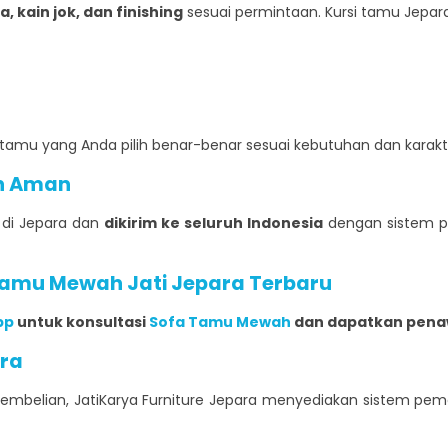
 kain jok, dan finishing
sesuai permintaan. Kursi tamu Jepar
 tamu yang Anda pilih benar-benar sesuai kebutuhan dan karakt
an Aman
g di Jepara dan
dikirim ke seluruh Indonesia
dengan sistem p
Tamu Mewah Jati
Jepara Terbaru
pp
untuk konsultasi
Sofa Tamu Mewah
dan dapatkan penaw
ara
belian, JatiKarya Furniture Jepara menyediakan sistem pem