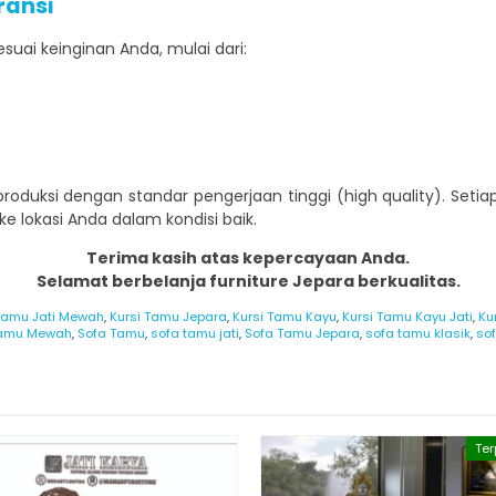
ransi
uai keinginan Anda, mulai dari:
 produksi dengan standar pengerjaan tinggi (high quality). Seti
 lokasi Anda dalam kondisi baik.
Terima kasih atas kepercayaan Anda.
Selamat berbelanja furniture Jepara berkualitas.
 Tamu Jati Mewah
,
Kursi Tamu Jepara
,
Kursi Tamu Kayu
,
Kursi Tamu Kayu Jati
,
Ku
 Tamu Mewah
,
Sofa Tamu
,
sofa tamu jati
,
Sofa Tamu Jepara
,
sofa tamu klasik
,
so
Ter