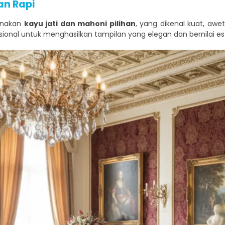
an Rapi
gunakan
kayu jati dan mahoni pilihan
, yang dikenal kuat, awe
esional untuk menghasilkan tampilan yang elegan dan bernilai est