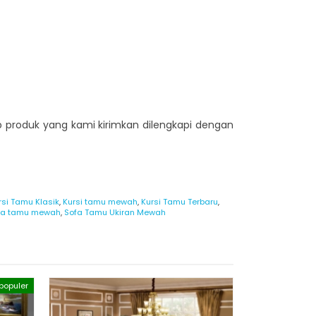
ap produk yang kami kirimkan dilengkapi dengan
rsi Tamu Klasik
,
Kursi tamu mewah
,
Kursi Tamu Terbaru
,
fa tamu mewah
,
Sofa Tamu Ukiran Mewah
populer
Sofa Tamu 
Klasik Ele