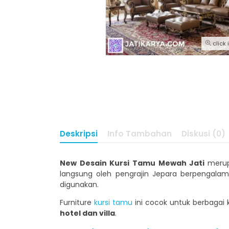
click
Deskripsi
Info Tambahan
Diskusi (0)
New Desain Kursi Tamu Mewah Jati
merup
langsung oleh pengrajin Jepara berpengala
digunakan.
Furniture
kursi tamu
ini cocok untuk berbagai 
hotel dan villa
.