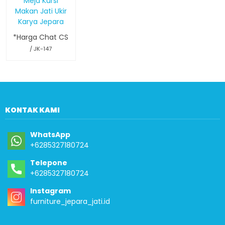
Meja Kursi
Makan Jati Ukir
Karya Jepara
*Harga Chat CS
/ JK-147
KONTAK KAMI
WhatsApp
+6285327180724
Telepone
+6285327180724
Instagram
furniture_jepara_jati.id