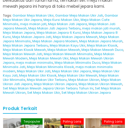
berkualitas dan tahan lama, temukan set meja makan
mewah jepara ini hanya di toko mebel jepara kami.
Tags:
Gambar Meja Makan Ukir
,
Gambar Meja Makan Ukir Jati
,
Gambar
Meja Makan Ukir Jepara
,
Meja Kursi Makan Ukir
,
Meja Makan Cafe
Minimalis
,
meja makan jati
,
Meja Makan Jati Jepara
,
Meja Makan Jati
Jepara Mewah
,
Meja Makan Jati Jepara Terbaru
,
meja makan jati murah
,
Meja Makan Jepara
,
Meja Makan Jepara 6 Kursi
,
Meja Makan Jepara 8
Kursi
,
Meja Makan Jepara Jati
,
Meja Makan Jepara Mewah
,
Meja Makan
Jepara Minimalis
,
Meja Makan Jepara Modern
,
Meja Makan Jepara Murah
,
Meja Makan Jepara Terbaru
,
Meja Makan Kayu Ukir
,
Meja Makan Klasik
,
Meja Makan Klasik Mewah
,
Meja Makan Mewah
,
Meja Makan Mewah Duco
,
Meja Makan Mewah Jati
,
Meja Makan Mewah Minimalis
,
Meja Makan
Mewah Modern
,
Meja Makan Mewah Ukir
,
Meja Makan Mewah Ukiran
Jepara
,
meja makan minimalis
,
Meja Makan Minimalis Duco
,
Meja Makan
Minimalis Jati
,
Meja Makan Minimalis Klasik
,
meja makan minimalis
modern
,
Meja Makan Ukir Jati
,
Meja Makan Ukir Jepara
,
Meja Makan Ukir
Kayu Jati
,
Meja Makan Ukir Klasik
,
Meja Makan Ukir Mewah
,
Meja Makan
Ukir Minimalis
,
Meja Makan Ukir Terbaru
,
Meja Makan Ukiran
,
Meja Makan
Ukiran Jati Jepara
,
Meja Makan Ukiran Jepara
,
Meja Makan Ukiran Mewah
,
Set Meja Makan Mewah Jepara Ukiran Terbaru Tahun Ini
,
Set Meja Makan
Mewah Ukiran
,
Set Meja Makan Ukir
,
Set Meja Makan Ukiran Jepara
Produk Terkait
Terpopuler
Paling Laris
Paling Laris