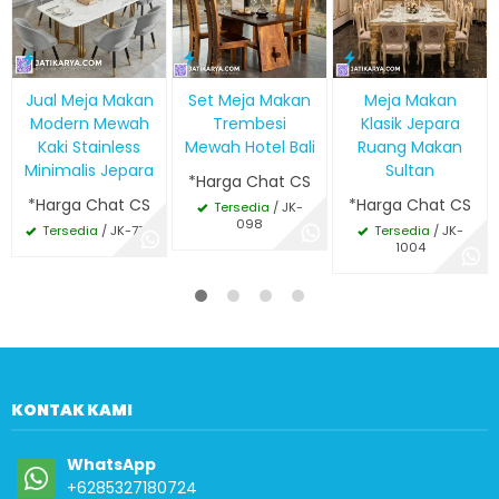
Jual Meja Makan
Set Meja Makan
Meja Makan
Modern Mewah
Trembesi
Klasik Jepara
Kaki Stainless
Mewah Hotel Bali
Ruang Makan
Minimalis Jepara
Sultan
*Harga Chat CS
*Harga Chat CS
*Harga Chat CS
Tersedia
/ JK-
098
Tersedia
/ JK-770
Tersedia
/ JK-
1004
KONTAK KAMI
WhatsApp
+6285327180724