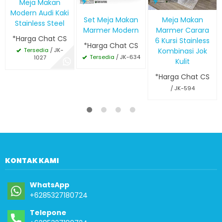
Meja Makan
Modern Audi Kaki
Set Meja Makan
Meja Makan
Stainless Steel
Marmer Modern
Marmer Carara
*Harga Chat CS
6 Kursi Stainless
*Harga Chat CS
Kombinasi Jok
Tersedia
/ JK-
Tersedia
/ JK-634
1027
Kulit
*Harga Chat CS
/ JK-594
KONTAK KAMI
WhatsApp
+6285327180724
Telepone