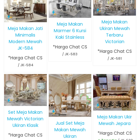
Meja Makan
Meja Makan
Ukiran Mewah
Meja Makan Jati
Marmer 6 Kursi
Terbaru
Minimalis
Kaki Stainless
Victorian
Modern Mewah
*Harga Chat CS
JK-584
*Harga Chat CS
/ JK-583
*Harga Chat CS
/ JK-581
/ JK-584
Set Meja Makan
Meja Makan Ukir
Mewah Victorian
Jual Set Meja
Mewah Jepara
Ukiran Klasik
Makan Mewah
*Harga Chat CS
*Harga Chat CS
Ukiran