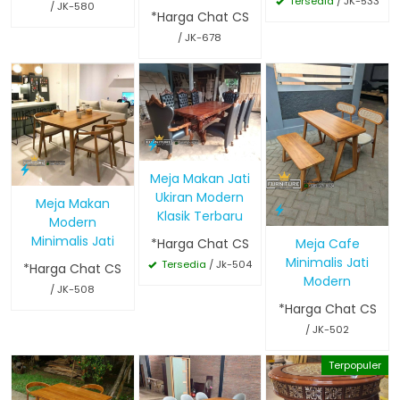
Tersedia
/ JK-533
/ JK-580
*Harga Chat CS
/ JK-678
Meja Makan Jati
Ukiran Modern
Meja Makan
Klasik Terbaru
Modern
Minimalis Jati
*Harga Chat CS
Meja Cafe
Minimalis Jati
Tersedia
/ Jk-504
*Harga Chat CS
Modern
/ JK-508
*Harga Chat CS
/ JK-502
Terpopuler