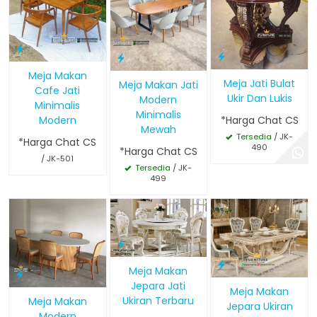
Meja Makan
Meja Jati Bulat
Meja Makan Jati
Cafe Jati
Ukir Dan Lukis
Modern
Minimalis
Minimalis
Modern
*Harga Chat CS
Mewah
Tersedia
/ JK-
*Harga Chat CS
490
*Harga Chat CS
/ JK-501
Tersedia
/ JK-
499
Meja Makan
Jepara Jati
Meja Makan
Ukiran Terbaru
Meja Makan
Jepara Ukiran
Modern