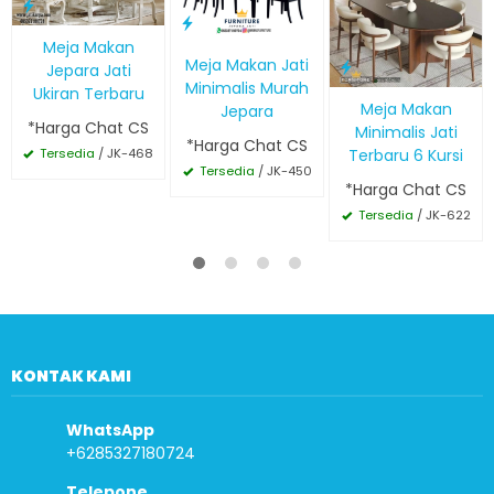
Meja Makan
Meja Makan Jati
Jepara Jati
Minimalis Murah
Ukiran Terbaru
Meja Makan
Jepara
*Harga Chat CS
Minimalis Jati
*Harga Chat CS
Terbaru 6 Kursi
Tersedia
/ JK-468
Tersedia
/ JK-450
*Harga Chat CS
Tersedia
/ JK-622
KONTAK KAMI
WhatsApp
+6285327180724
Telepone