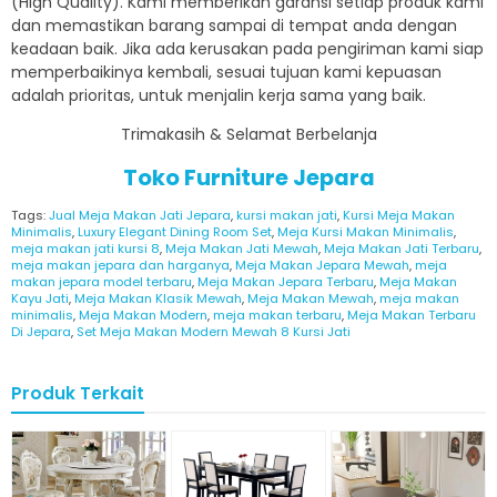
(High Quality). Kami memberikan garansi setiap produk kami
dan memastikan barang sampai di tempat anda dengan
keadaan baik. Jika ada kerusakan pada pengiriman kami siap
memperbaikinya kembali, sesuai tujuan kami kepuasan
adalah prioritas, untuk menjalin kerja sama yang baik.
Trimakasih & Selamat Berbelanja
Toko Furniture Jepara
Tags:
Jual Meja Makan Jati Jepara
,
kursi makan jati
,
Kursi Meja Makan
Minimalis
,
Luxury Elegant Dining Room Set
,
Meja Kursi Makan Minimalis
,
meja makan jati kursi 8
,
Meja Makan Jati Mewah
,
Meja Makan Jati Terbaru
,
meja makan jepara dan harganya
,
Meja Makan Jepara Mewah
,
meja
makan jepara model terbaru
,
Meja Makan Jepara Terbaru
,
Meja Makan
Kayu Jati
,
Meja Makan Klasik Mewah
,
Meja Makan Mewah
,
meja makan
minimalis
,
Meja Makan Modern
,
meja makan terbaru
,
Meja Makan Terbaru
Di Jepara
,
Set Meja Makan Modern Mewah 8 Kursi Jati
Produk Terkait