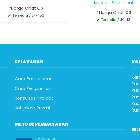
Modern Silver Leaf
*Harga Chat CS
*Harga Chat CS
Tersedia
/ JK-450
Tersedia
/ JK-431
PELAYANAN
KO
Kat
Cara Pemesanan
Rua
Cara Pengiriman
Rua
Rua
Konsultasi Project
Rua
Kebijakan Privasi
Rua
METODE PEMBAYARAN
WE
Bank BCA