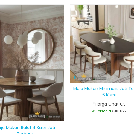
Meja Makan Minimalis Jati T
6 Kursi
*Harga Chat CS
Tersedia
/ JK-622
ja Makan Bulat 4 Kursi Jati
Terbaru