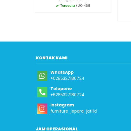
Tersedia
/ JK-468
KONTAK KAMI
WhatsApp
+6285327180724
Telepone
+6285327180724
Instagram
furniture_jepara_jati.id
JAM OPERASIONAL