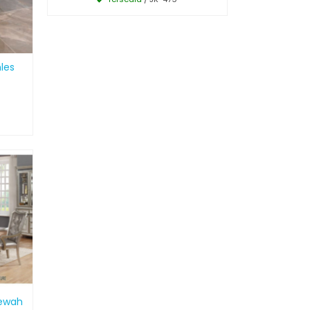
nles
Mewah