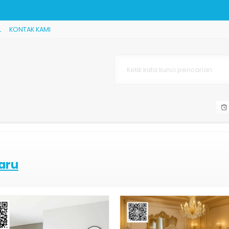
Ukiran
L
KONTAK KAMI
odern
tainless Minima
osy
ra
rbaru
aru