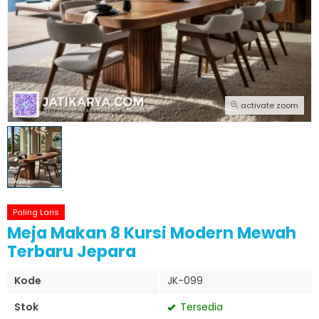
activate zoom
Paling Laris
Meja Makan 8 Kursi Modern Mewah
Terbaru Jepara
Kode
JK-099
Stok
Tersedia