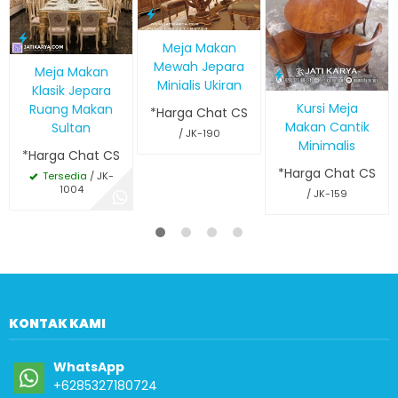
Meja Makan
Mewah Jepara
Meja Makan
Minialis Ukiran
Klasik Jepara
Kursi Meja
Ruang Makan
*Harga Chat CS
Makan Cantik
Sultan
/ JK-190
Minimalis
*Harga Chat CS
*Harga Chat CS
Tersedia
/ JK-
1004
/ JK-159
KONTAK KAMI
WhatsApp
+6285327180724