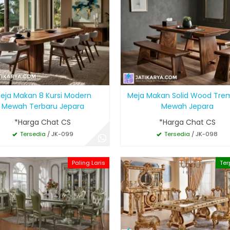
eja Makan 8 Kursi Modern
Meja Makan Solid Wood Tre
Mewah Terbaru Jepara
Mewah Jepara
*Harga Chat CS
*Harga Chat CS
Tersedia
/ JK-099
Tersedia
/ JK-098
Paling Laris
Ter