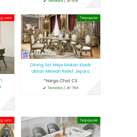
Tersedia
/ JK-818
ng Laris
Terpopuler
Dining Set Meja Makan Klasik
Ukiran Mewah Relief Jepara
n
*Harga Chat CS
u
Tersedia
/ JK-794
ng Laris
Terpopuler