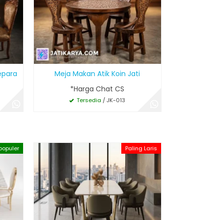
epara
Meja Makan Atik Koin Jati
*Harga Chat CS
Tersedia
/ JK-013
populer
Paling Laris