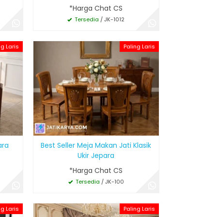
*Harga Chat CS
Tersedia
/ JK-1012
ng Laris
Paling Laris
ara
Best Seller Meja Makan Jati Klasik
Ukir Jepara
*Harga Chat CS
Tersedia
/ JK-100
ng Laris
Paling Laris