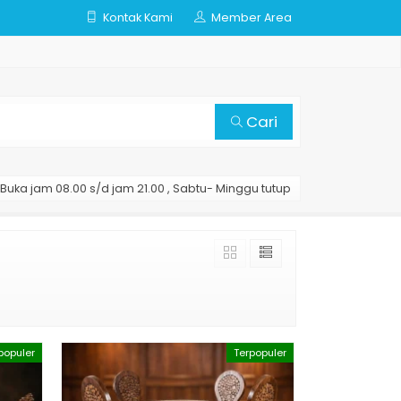
Kontak Kami
Member Area
Cari
Buka jam 08.00 s/d jam 21.00 , Sabtu- Minggu tutup
populer
Terpopuler