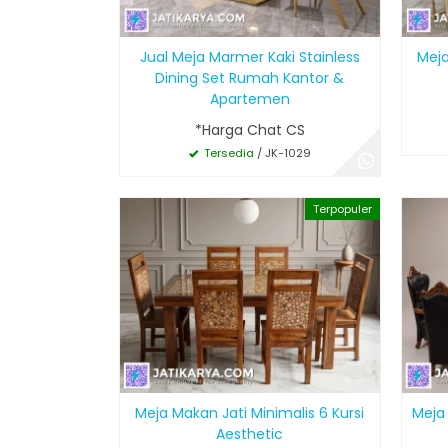
Jual Meja Marmer Kaki Stainless
Meja
Dining Set Rumah Kantor &
Apartemen
*Harga Chat CS
Tersedia
/ JK-1029
Terpopuler
Meja Makan Jati Minimalis 6 Kursi
Meja 
Aesthetic