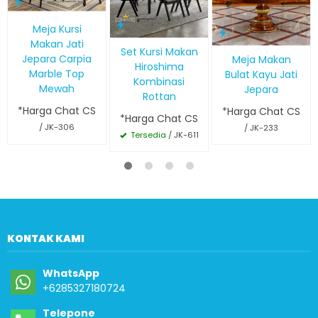
Meja Kursi
Makan Jati
Set Kursi Makan
Jepara Carpia
Meja Makan
Hiroshima
Marble Top
Bulat Kayu Jati
Kombinasi
Mewah
Jepara
Rottan
*Harga Chat CS
*Harga Chat CS
*Harga Chat CS
/ JK-306
/ JK-233
Tersedia
/ JK-611
KONTAK KAMI
WhatsApp
+6285327180724
Telepone