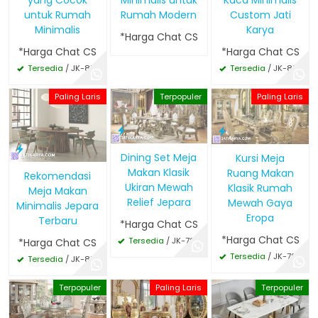
yang Cocok
Minimalis untuk
Kaca Minimalis
untuk Rumah
Rumah Modern
Custom Jati
Minimalis
Karya
*Harga Chat CS
*Harga Chat CS
*Harga Chat CS
Tersedia
/ JK-818
Tersedia
/ JK-816
Paling Laris
Terpopuler
Paling Laris
Dining Set Meja
Kursi Meja
Makan Klasik
Ruang Makan
Rekomendasi
Ukiran Mewah
Klasik Rumah
Meja Makan
Relief Jepara
Mewah Gaya
Minimalis Jepara
Eropa
Terbaru
*Harga Chat CS
*Harga Chat CS
Tersedia
/ JK-794
*Harga Chat CS
Tersedia
/ JK-793
Tersedia
/ JK-815
Terpopuler
Paling Laris
Terpopuler