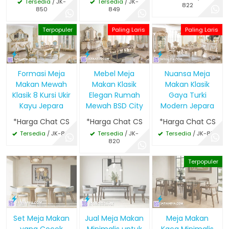
Tersedia
/ JK-
Tersedia
/ JK-
822
850
849
Terpopuler
Paling Laris
Paling Laris
Formasi Meja
Mebel Meja
Nuansa Meja
Makan Mewah
Makan Klasik
Makan Klasik
Klasik 8 Kursi Ukir
Elegan Rumah
Gaya Turki
Kayu Jepara
Mewah BSD City
Modern Jepara
*Harga Chat CS
*Harga Chat CS
*Harga Chat CS
Tersedia
/ JK-821
Tersedia
/ JK-
Tersedia
/ JK-819
820
Terpopuler
Set Meja Makan
Jual Meja Makan
Meja Makan