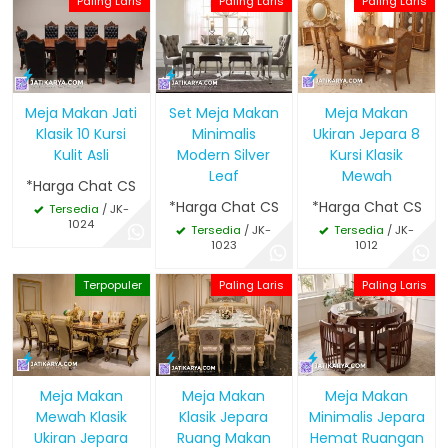
Paling Laris
Paling Laris
Paling Laris
Meja Makan Jati
Set Meja Makan
Meja Makan
Klasik 10 Kursi
Minimalis
Ukiran Jepara 8
Kulit Asli
Modern Silver
Kursi Klasik
Leaf
Mewah
*Harga Chat CS
*Harga Chat CS
*Harga Chat CS
Tersedia
/ JK-
1024
Tersedia
/ JK-
Tersedia
/ JK-
1023
1012
Terpopuler
Paling Laris
Paling Laris
Meja Makan
Meja Makan
Meja Makan
Mewah Klasik
Klasik Jepara
Minimalis Jepara
Ukiran Jepara
Ruang Makan
Hemat Ruangan