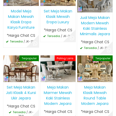
Model Meja
Set Meja Makan
Makan Mewah
Klasik Mewah
Jual Meja Makan
Klasik Eropa
Eropa Luxury
Modern Mewah
Karya Furniture
Kaki Stainless
*Harga Chat CS
Minimalis Jepara
*Harga Chat CS
Tersedia
/ JK-791
Tersedia
/ JK-792
*Harga Chat CS
Tersedia
/ JK-770
Terpopuler
Paling Laris
Terpopuler
Set Meja Makan
Meja Makan
Meja Makan
Jati Klasik 4 Kursi
Marmer Mewah
Klasik Mewah
Ukir Jepara
Kaki Stainless
Round Table
Modern Jepara
Modern Jepara
*Harga Chat CS
*Harga Chat CS
*Harga Chat CS
Tersedia
/ JK-
769