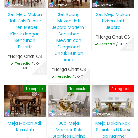
Set Meja Makan
Set Ruang
Set Meja Makan
Jati Kaki Bubut:
Makan Jati
Ukiran Jati
Tren Mebel
Jepara Modern :
Jepara
Klasik dengan
Sentuhan
*Harga Chat CS
Sentuhan
Mewah dan
Tersedia
/ JK-016
Estetik
Fungsional
untuk Hunian
*Harga Chat CS
Anda
Tersedia
/ JK-
036
*Harga Chat CS
Tersedia
/ JK-021
Terpopuler
Terpopuler
Paling Laris
Meja Makan Atik
Jual Meja
Meja Makan Kaki
Koin Jati
Marmer Kaki
Stainless 6 Kursi
Stainless Dining
Top Marmer