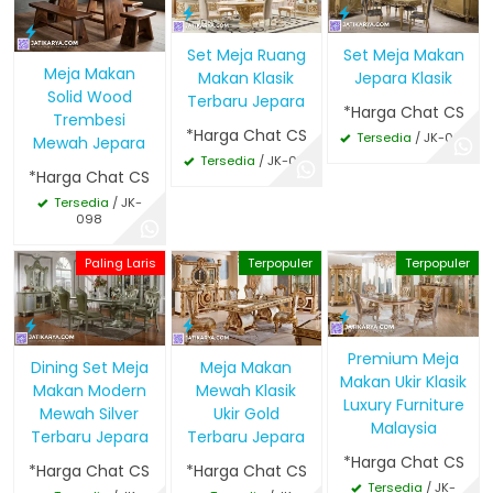
Set Meja Ruang
Set Meja Makan
Meja Makan
Makan Klasik
Jepara Klasik
Solid Wood
Terbaru Jepara
*Harga Chat CS
Trembesi
*Harga Chat CS
Tersedia
/ JK-001
Mewah Jepara
Tersedia
/ JK-012
*Harga Chat CS
Tersedia
/ JK-
098
Paling Laris
Terpopuler
Terpopuler
Premium Meja
Dining Set Meja
Meja Makan
Makan Ukir Klasik
Makan Modern
Mewah Klasik
Luxury Furniture
Mewah Silver
Ukir Gold
Malaysia
Terbaru Jepara
Terbaru Jepara
*Harga Chat CS
*Harga Chat CS
*Harga Chat CS
Tersedia
/ JK-