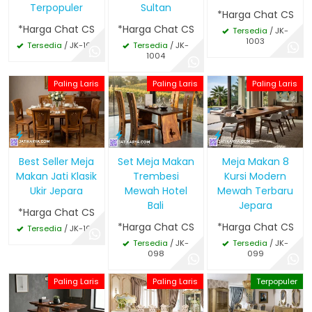
Terpopuler
Sultan
*Harga Chat CS
*Harga Chat CS
*Harga Chat CS
Tersedia
/ JK-
1003
Tersedia
/ JK-1011
Tersedia
/ JK-
1004
Paling Laris
Paling Laris
Paling Laris
Best Seller Meja
Set Meja Makan
Meja Makan 8
Makan Jati Klasik
Trembesi
Kursi Modern
Ukir Jepara
Mewah Hotel
Mewah Terbaru
Bali
Jepara
*Harga Chat CS
*Harga Chat CS
*Harga Chat CS
Tersedia
/ JK-100
Tersedia
/ JK-
Tersedia
/ JK-
098
099
Paling Laris
Paling Laris
Terpopuler