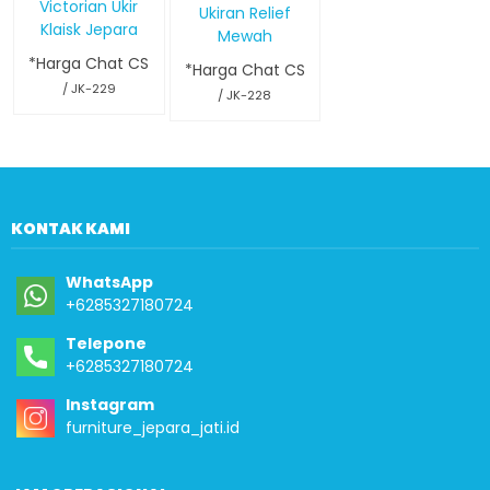
Victorian Ukir
Ukiran Relief
Klaisk Jepara
Mewah
*Harga Chat CS
*Harga Chat CS
/ JK-229
/ JK-228
KONTAK KAMI
WhatsApp
+6285327180724
Telepone
+6285327180724
Instagram
furniture_jepara_jati.id