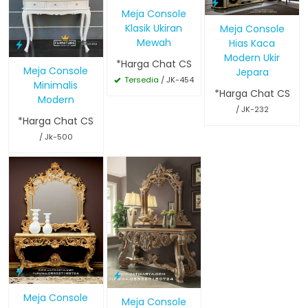
Meja Console
Klasik Ukiran
Meja Console
Mewah
Hias Kaca
Modern Ukir
*Harga Chat CS
Meja Console
Jepara
Tersedia
/ JK-454
Minimalis
*Harga Chat CS
Modern
/ JK-232
*Harga Chat CS
/ Jk-500
Meja Console
Meja Console