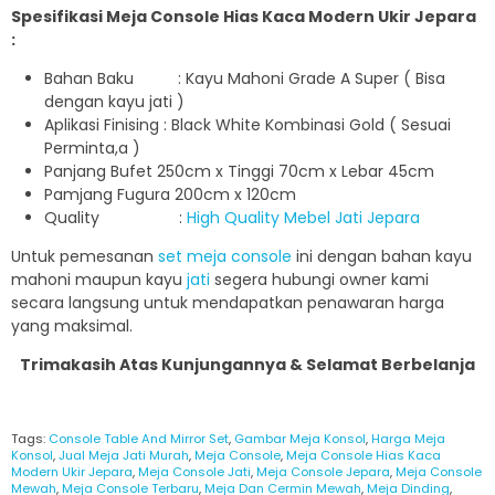
Spesifikasi Meja Console Hias Kaca Modern Ukir Jepara
:
Bahan Baku : Kayu Mahoni Grade A Super ( Bisa
dengan kayu jati )
Aplikasi Finising : Black White Kombinasi Gold ( Sesuai
Perminta,a )
Panjang Bufet 250cm x Tinggi 70cm x Lebar 45cm
Pamjang Fugura 200cm x 120cm
Quality :
High Quality Mebel Jati Jepara
Untuk pemesanan
set meja console
ini dengan bahan kayu
mahoni maupun kayu
jati
segera hubungi owner kami
secara langsung untuk mendapatkan penawaran harga
yang maksimal.
Trimakasih Atas Kunjungannya & Selamat Berbelanja
Tags:
Console Table And Mirror Set
,
Gambar Meja Konsol
,
Harga Meja
Konsol
,
Jual Meja Jati Murah
,
Meja Console
,
Meja Console Hias Kaca
Modern Ukir Jepara
,
Meja Console Jati
,
Meja Console Jepara
,
Meja Console
Mewah
,
Meja Console Terbaru
,
Meja Dan Cermin Mewah
,
Meja Dinding
,