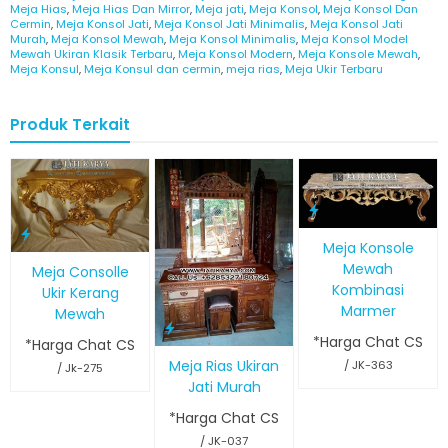
Meja Hias
,
Meja Hias Dan Mirror
,
Meja jati
,
Meja Konsol
,
Meja Konsol Dan
Cermin
,
Meja Konsol Jati
,
Meja Konsol Jati Minimalis
,
Meja Konsol Jati
Murah
,
Meja Konsol Mewah
,
Meja Konsol Minimalis
,
Meja Konsol Model
Mewah Ukiran Klasik Terbaru
,
Meja Konsol Modern
,
Meja Konsole Mewah
,
Meja Konsul
,
Meja Konsul dan cermin
,
meja rias
,
Meja Ukir Terbaru
Produk Terkait
Meja Konsole
Mewah
Meja Consolle
Kombinasi
Ukir Kerang
Marmer
Mewah
*Harga Chat CS
*Harga Chat CS
Meja Rias Ukiran
/ JK-363
/ Jk-275
Jati Murah
*Harga Chat CS
/ JK-037