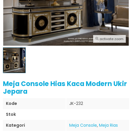
activate zoom
Meja Console Hias Kaca Modern Ukir
Jepara
Kode
JK-232
Stok
Kategori
Meja Console
,
Meja Rias