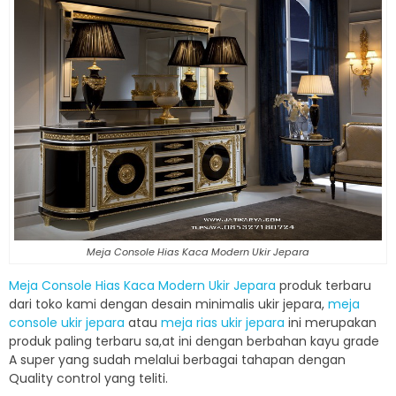
Meja Console Hias Kaca Modern Ukir Jepara
Meja Console Hias Kaca Modern Ukir Jepara
produk terbaru
dari toko kami dengan desain minimalis ukir jepara,
meja
console ukir jepara
atau
meja rias ukir jepara
ini merupakan
produk paling terbaru sa,at ini dengan berbahan kayu grade
A super yang sudah melalui berbagai tahapan dengan
Quality control yang teliti.