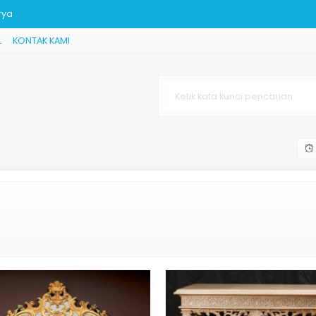
rya
L
KONTAK KAMI
k Jepara
n
 Tamu Minimalis