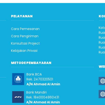
PELAYANAN
KO
Kat
Cara Pemesanan
Rua
Cara Pengiriman
Rua
Rua
Konsultasi Project
Rua
Kebijakan Privasi
Rua
METODE PEMBAYARAN
WE
Bank BCA
Rek. 2470320501
A/N Ahmad Al Amin
Bank Mandiri
Rek. 1840004860431
A/N Ahmad Al Amin