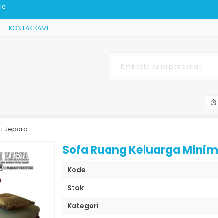
L
KONTAK KAMI
epara
ara
ursi
i
ti Jepara
ic
Sofa Ruang Keluarga Minima
Kode
Stok
Kategori