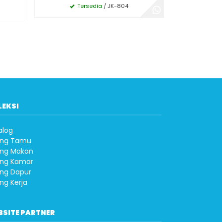
Tersedia
/ JK-804
LEKSI
alog
ng Tamu
ng Makan
ng Kamar
ng Dapur
ng Kerja
BSITE PARTNER