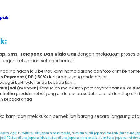
mpuk
k:
p, Sms, Telepone Dan Vidio Call
dengan melakukan proses p
dengan ketentuan sebagai berikut.
 anda ingingkan lalu beritau kami nama barang dan foto kirim ke nom
n Payment ( DP ) 50%
dari produk yang anda pesan.
ebagai bukti oder anda kepada kami.
duk jadi (mentah)
Kemudian melakukan pembayaran
tahap ke du
 ketika produk mebel yang anda pesan sudah selesai dan siap dikir
an kepada anda.
 toko kami dan melakukan pemeblian barang secara langsung 
jepara asli
,
furniture jati jepara minimalis
,
furniture jati jepara murah
,
furniture 
jati 72
,
furniture jepara klasik
,
furniture jepara minimalis
,
furniture jepara minim