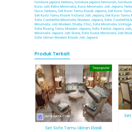
furniture jepara terbaru
,
furniture jepara termurah
,
furnitur
Kursi Jati Retro Minimalis
,
Kursi Minimalis Jati Jepara Terb
Duco Terbaru
,
Set Kursi Tamu Klasik Jepara
,
Set Kursi Tamu
Set Kursi Tamu Klasik Victoria Jati Jepara
,
Set Kursi Tamu
Sofa Casterfile Minimalis Modern Jepara
,
Sofa Casterfile 
Minimalis Jati Modern Shaby Chic
,
Sofa Minimalis Vintage
Sofa Ruang Tamu Modern Jepara
,
Sofa Santai Jepara Jati
Minimalis Jepara Jati Store
,
Sofa Sudut Minimalis Jati Mo
Sofa Ukiran Modern Klasik Jati Jepara
Produk Terkait
Terpopuler
Set
Set Sofa Tamu Ukiran Klasik