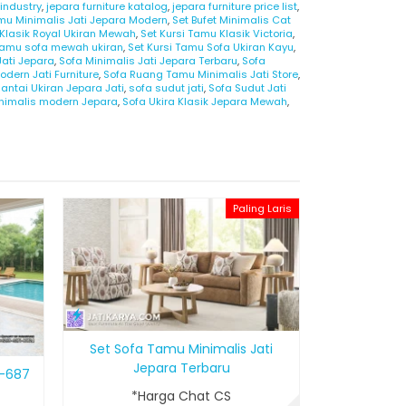
 industry
,
jepara furniture katalog
,
jepara furniture price list
,
mu Minimalis Jati Jepara Modern
,
Set Bufet Minimalis Cat
 Klasik Royal Ukiran Mewah
,
Set Kursi Tamu Klasik Victoria
,
 tamu sofa mewah ukiran
,
Set Kursi Tamu Sofa Ukiran Kayu
,
Jati Jepara
,
Sofa Minimalis Jati Jepara Terbaru
,
Sofa
dern Jati Furniture
,
Sofa Ruang Tamu Minimalis Jati Store
,
antai Ukiran Jepara Jati
,
sofa sudut jati
,
Sofa Sudut Jati
inimalis modern Jepara
,
Sofa Ukira Klasik Jepara Mewah
,
Paling Laris
Kursi Sofa 
*H
T
Set Sofa Tamu Minimalis Jati
Jepara Terbaru
K-687
*Harga Chat CS