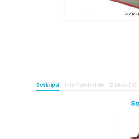
click
Deskripsi
Info Tambahan
Diskusi (0)
So