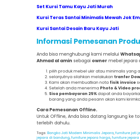
Set Kursi Tamu Kayu Jati Murah
Kursi Teras Santai Minimalis Mewah Jok E
Kursi Santai Desain Baru Kayu Jati
Informasi Pemesanan Produ
Anda bisa menghubungi kami melalui
Whatsap
Ahmad al amin
sebagai
owner
mebel jepara 
pilih produk mebel ukir atau minimalis yang
selanjutnya silahkan melakukan
tranfer Dow
Kami akan membuatkan nota
fisik invoice
s
Setelah anda menerima
Photo & Video pro
Sisa pembayaran
25%
dapat anda bayarkan
barang yang anda pesann akan kami kirimk
Cara Pemesanan Offline.
Untuk OFfline, Anda bisa datang langsung ke
terlebih dahulu.
Tags:
Bangko Jati Modern Minimalis Jepara
,
furniture jati 
jepara di bandung
,
furniture jepara harga
,
furniture jepara 