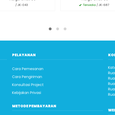
Tersedia
/ JK-687
/ JK-043
PELAYANAN
KO
Kat
Cara Pemesanan
Rua
Cara Pengiriman
Rua
Rua
Konsultasi Project
Rua
Kebijakan Privasi
Rua
METODE PEMBAYARAN
WE