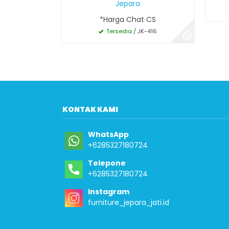
Jepara
*Harga Chat CS
Tersedia
/ JK-416
KONTAK KAMI
WhatsApp
+6285327180724
Telepone
+6285327180724
Instagram
furniture_jepara_jati.id