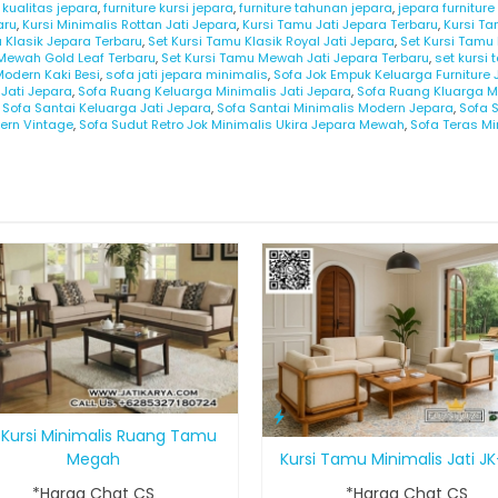
e kualitas jepara
,
furniture kursi jepara
,
furniture tahunan jepara
,
jepara furniture
aru
,
Kursi Minimalis Rottan Jati Jepara
,
Kursi Tamu Jati Jepara Terbaru
,
Kursi Ta
 Klasik Jepara Terbaru
,
Set Kursi Tamu Klasik Royal Jati Jepara
,
Set Kursi Tamu
 Mewah Gold Leaf Terbaru
,
Set Kursi Tamu Mewah Jati Jepara Terbaru
,
set kursi
Modern Kaki Besi
,
sofa jati jepara minimalis
,
Sofa Jok Empuk Keluarga Furniture 
 Jati Jepara
,
Sofa Ruang Keluarga Minimalis Jati Jepara
,
Sofa Ruang Kluarga Mo
,
Sofa Santai Keluarga Jati Jepara
,
Sofa Santai Minimalis Modern Jepara
,
Sofa S
dern Vintage
,
Sofa Sudut Retro Jok Minimalis Ukira Jepara Mewah
,
Sofa Teras M
 Kursi Minimalis Ruang Tamu
Kursi Tamu Minimalis Jati J
Megah
*Harga Chat CS
*Harga Chat CS