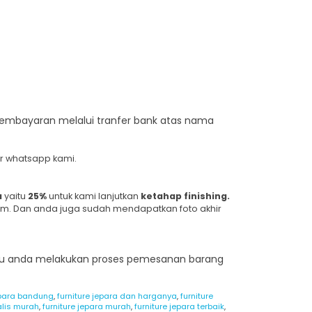
embayaran melalui tranfer bank atas nama
er whatsapp kami.
a
yaitu
25%
untuk kami lanjutkan
ketahap finishing.
im. Dan anda juga sudah mendapatkan foto akhir
atau anda melakukan proses pemesanan barang
jepara bandung
,
furniture jepara dan harganya
,
furniture
alis murah
,
furniture jepara murah
,
furniture jepara terbaik
,