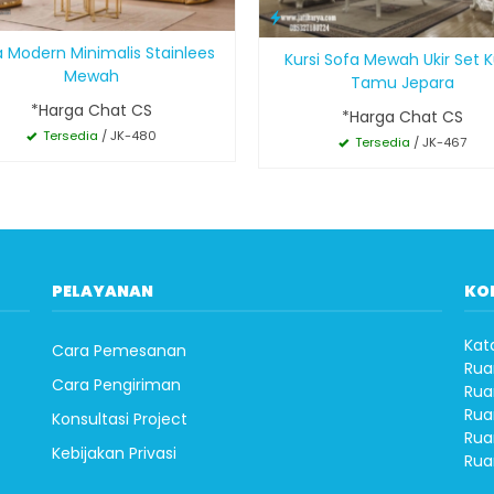
a Modern Minimalis Stainlees
Kursi Sofa Mewah Ukir Set K
Mewah
Tamu Jepara
*Harga Chat CS
*Harga Chat CS
Tersedia
/ JK-480
Tersedia
/ JK-467
PELAYANAN
KO
Kat
Cara Pemesanan
Rua
Cara Pengiriman
Rua
Rua
Konsultasi Project
Rua
Kebijakan Privasi
Rua