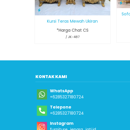
Sof
Kursi Teras Mewah Ukiran
*Harga Chat CS
/ JK-487
KONTAK KAMI
WhatsApp
+6285327180724
Telepone
+6285327180724
Instagram
furniture_jepara_jati.id