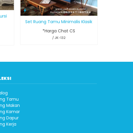
ursi
Set Ruang Tamu Minimalis Klasik
*Harga Chat CS
/ JK-132
LEKSI
alog
ng Tamu
ng Makan
ng Kamar
ng Dapur
ng Kerja