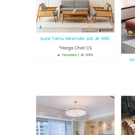
Kursi Tamu Minimalis Jati JK-686
*Harga Chat CS
Tersedia
/ JK-686
So