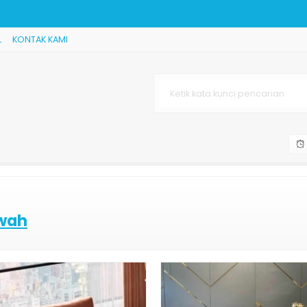
L
KONTAK KAMI
 Jepara
Jepara
ti
wah