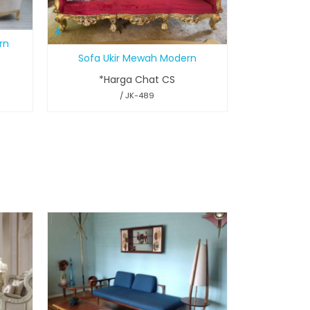
rn
Sofa Ukir Mewah Modern
*Harga Chat CS
/ JK-489