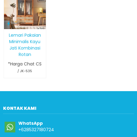
Lemari Pakaian
Minimalis Kayu
Jati Kombinasi
Rotan
*Harga Chat CS
/ JK-535
KONTAK KAMI
WhatsApp
+6285327180724