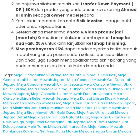
selanjutnya silahkan melakukan
tranfer Down Payment (
DP ) 50%
dari produk yang anda pesan ke rekening
Ahmad
al amin
sebagai
owner
mebel jepara.
Kami akan membuatkan nota
fisik invoice
sebagai bukti
oder anda kepada kami.
Setelah anda menerima
Photo & Video produk jadi
(mentah)
Kemudian melakukan pembayaran
tahap ke
dua
yaitu
25%
untuk kami lanjutkan
ketahap finishing.
Sisa pembayaran
25%
dapat anda bayarkan ketika produk
mebel yang anda pesan sudah selesai dan siap dikirim.
Dan anda juga sudah mendapatkan foto akhir barang yang
anda pesanan akan kami kirimkan kepada anda.
Tags:
Meja Bundar ukiran Kerang
,
Meja Cafe Minimalis Kaki Besi
,
Meja
Consolle Jati Ukiran Mewah Jepara
,
Meja Consolle Mewah Cat Duco Jati
Jepara
,
Meja Consolle Mewah Ukiran Jepara
,
Meja Consolle Mewah Ukiran
Relief Kerang
,
Meja Consolle Minimalis Ukiran
,
Meja Consolle Ukiran Klasih
Mewah Jepara
,
Meja Consolle Ukiran Mewah Furniture Jepara
,
Meja
Consolle Ukiran Relief Mewah Jepara
,
Meja Konsol Ukiran Klasik Mewah
,
Meja Konsole mewah white Duco
,
Meja Konsul Ukiran Klasik Mewah Jepara
,
Meja Minimalis Jati Kaki Almunium
,
Meja Rias Klasik Ukiran Mewah Jati
Jepara
,
Meja Rias Mewah Ukir Gold Duco
,
Meja Rias Ukiran Jati Mewah
Jepara Detail Meja Rias Ukiran Jati Natural Duco
,
Meja Rias Ukiran Relief
New Design
,
Meja Stool Serbaguna Jati Jepara
,
Meja Tamu Mewah Cat
DUco Jepara
,
Meja Tamu Mewah Jati Karya
,
Set Meja Konsol Mewah
Kombinasi Rak Buku
,
Set Meja Kursi Makan Mewah Elegan Ukiran Mewah