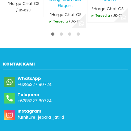
*Harga Chat CS
Elegant
*Harga Chat CS
/ JK-028
*Harga Chat CS
Tersedia
/ JK-735
Tersedia
/ JK-754
KONTAK KAMI
WhatsApp
+6285327180724
Telepone
+6285327180724
Instagram
furniture_jepara_jati.id