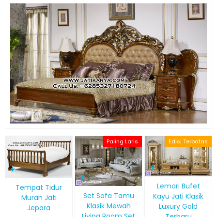
Paling Laris
Edisi Terbatas
Lemari Bufet
Tempat Tidur
Set Sofa Tamu
Kayu Jati Klasik
Murah Jati
Klasik Mewah
Luxury Gold
Jepara
Living Room Set
Terbaru