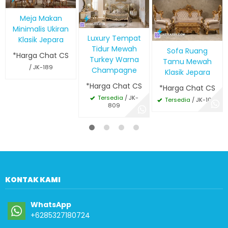
Meja Makan
Minimalis Ukiran
Luxury Tempat
Klasik Jepara
Tidur Mewah
Sofa Ruang
*Harga Chat CS
Turkey Warna
Tamu Mewah
/ JK-189
Champagne
Klasik Jepara
*Harga Chat CS
*Harga Chat CS
Tersedia
/ JK-
Tersedia
/ JK-1014
809
KONTAK KAMI
WhatsApp
+6285327180724