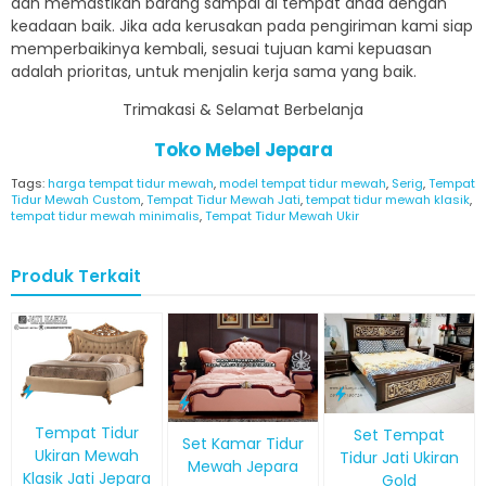
dan memastikan barang sampai di tempat anda dengan
keadaan baik. Jika ada kerusakan pada pengiriman kami siap
memperbaikinya kembali, sesuai tujuan kami kepuasan
adalah prioritas, untuk menjalin kerja sama yang baik.
Trimakasi & Selamat Berbelanja
Toko Mebel Jepara
Tags:
harga tempat tidur mewah
,
model tempat tidur mewah
,
Serig
,
Tempat
Tidur Mewah Custom
,
Tempat Tidur Mewah Jati
,
tempat tidur mewah klasik
,
tempat tidur mewah minimalis
,
Tempat Tidur Mewah Ukir
Produk Terkait
Tempat Tidur
Set Tempat
Set Kamar Tidur
Ukiran Mewah
Tidur Jati Ukiran
Mewah Jepara
Klasik Jati Jepara
Gold