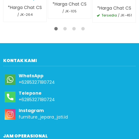
*Harga Chat CS
*Harga Chat CS
*Harga Chat CS
/ JK-105
/ JK-264
Tersedia
/ JK-451
KONTAK KAMI
WhatsApp
+6285327180724
Telepone
+6285327180724
Instagram
furniture_jepara_jati.id
JAM OPERASIONAL