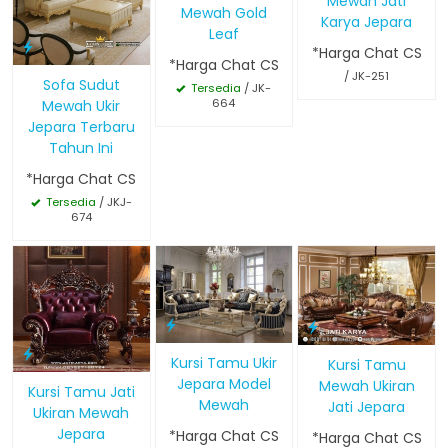
Mewah Jati
Mewah Gold
Karya Jepara
Leaf
*Harga Chat CS
*Harga Chat CS
/ JK-251
Sofa Sudut
Tersedia
/ JK-
664
Mewah Ukir
Jepara Terbaru
Tahun Ini
*Harga Chat CS
Tersedia
/ JKJ-
674
Kursi Tamu Ukir
Kursi Tamu
Jepara Model
Mewah Ukiran
Kursi Tamu Jati
Mewah
Jati Jepara
Ukiran Mewah
Jepara
*Harga Chat CS
*Harga Chat CS