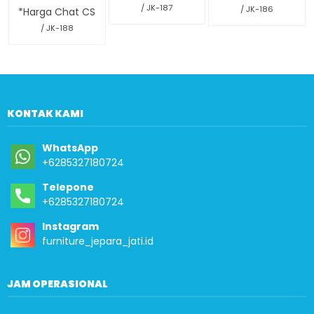
/ JK-187
/ JK-186
*Harga Chat CS
/ JK-188
KONTAK KAMI
WhatsApp
+6285327180724
Telepone
+6285327180724
Instagram
furniture_jepara_jati.id
JAM OPERASIONAL