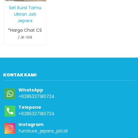
Set Kursi Tamu
Ukiran Jati
Jepara
*Harga Chat CS
/ JK-106
KONTAK KAMI
WhatsApp
+6285327180724
Telepone
+6285327180724
Instagram
furniture_jepara_jati.id